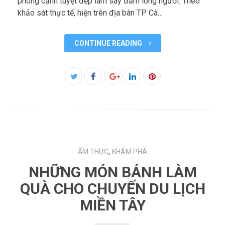
phong cảnh tuyệt đẹp làm say đắm lòng người. Theo
khảo sát thực tế, hiện trên địa bàn TP Cà…
CONTINUE READING
Facebook
Twitter
Google+
LinkedIn
Pinterest
,
ẨM THỰC
KHÁM PHÁ
NHỮNG MÓN BÁNH LÀM
QUÀ CHO CHUYẾN DU LỊCH
MIỀN TÂY