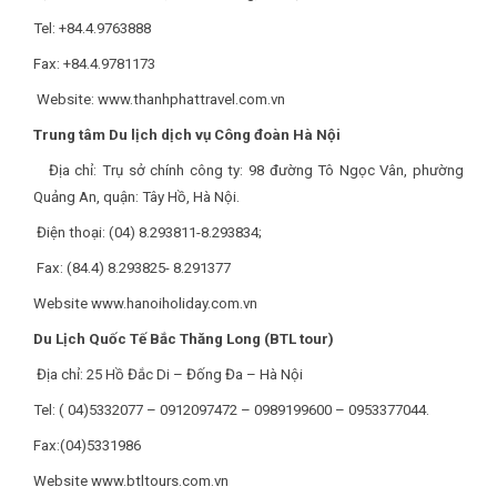
Tel: +84.4.9763888
Fax: +84.4.9781173
Website: www.thanhphattravel.com.vn
Trung tâm Du lịch dịch vụ Công đoàn Hà Nội
Địa chỉ: Trụ sở chính công ty: 98 đường Tô Ngọc Vân, phường
Quảng An, quận: Tây Hồ, Hà Nội.
Điện thoại: (04) 8.293811-8.293834;
Fax: (84.4) 8.293825- 8.291377
Website www.hanoiholiday.com.vn
Du Lịch Quốc Tế Bắc Thăng Long (BTL tour)
Địa chỉ: 25 Hồ Đắc Di – Đống Đa – Hà Nội
Tel: ( 04)5332077 – 0912097472 – 0989199600 – 0953377044.
Fax:(04)5331986
Website www.btltours.com.vn