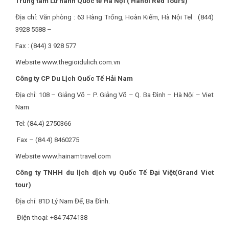
Trung tâm Lữ hành Quốc tế Hà Nội ( Hanoi Red Tours)
Địa chỉ: Văn phòng : 63 Hàng Trống, Hoàn Kiếm, Hà Nội Tel : (844)
3928 5588 –
Fax : (844) 3 928 577
Website www.thegioidulich.com.vn
Công ty CP Du Lịch Quốc Tế Hải Nam
Địa chỉ: 108 – Giảng Võ – P. Giảng Võ – Q. Ba Đình – Hà Nội – Viet
Nam
Tel: (84.4) 2750366
Fax – (84.4) 8460275
Website www.hainamtravel.com
Công ty TNHH du lịch dịch vụ Quốc Tế Đại Việt(Grand Viet
tour)
Địa chỉ: 81D Lý Nam Đế, Ba Đình.
Điện thoại: +84 7474138