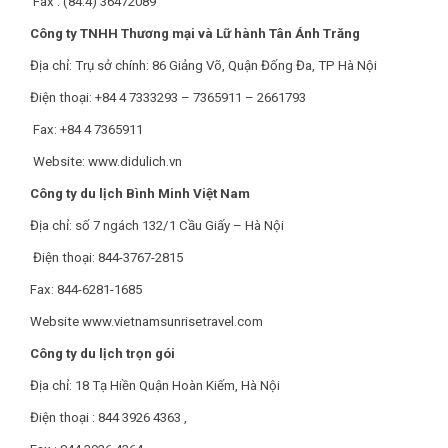
Fax : (84.4) 36472089
Công ty TNHH Thương mại và Lữ hành Tân Ánh Trăng
Địa chỉ: Trụ sở chính: 86 Giảng Võ, Quận Đống Đa, TP Hà Nội
Điện thoại: +84 4 7333293 – 7365911 – 2661793
Fax: +84 4 7365911
Website: www.didulich.vn
Công ty du lịch Bình Minh Việt Nam
Địa chỉ: số 7 ngách 132/1 Cầu Giấy – Hà Nội
Điện thoại: 844-3767-2815
Fax: 844-6281-1685
Website www.vietnamsunrisetravel.com
Công ty du lịch trọn gói
Địa chỉ: 18 Tạ Hiền Quận Hoàn Kiếm, Hà Nội
Điện thoại : 844 3926 4363 ,