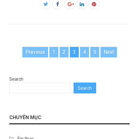
Facebook
Twitter
Google+
LinkedIn
Pinterest
Posts
Previous
1
2
3
4
5
Next
pagination
Search
Search
CHUYÊN MỤC
Ẩm thực