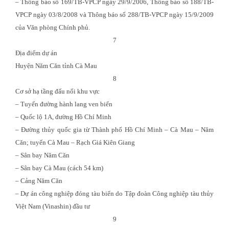
– Thông báo số 169/TB-VPCP ngày 29/9/2006, Thông báo số 188/TB-
VPCP ngày 03/8/2008 và Thông báo số 288/TB-VPCP ngày 15/9/2009
của Văn phòng Chính phủ.
7
Địa điểm dự án
Huyện Năm Căn tỉnh Cà Mau
8
Cơ sở hạ tầng đấu nối khu vực
– Tuyến đường hành lang ven biển
– Quốc lộ 1A, đường Hồ Chí Minh
– Đường thủy quốc gia từ Thành phố Hồ Chí Minh – Cà Mau – Năm
Căn; tuyến Cà Mau – Rạch Giá Kiên Giang
– Sân bay Năm Căn
– Sân bay Cà Mau (cách 54 km)
– Cảng Năm Căn
– Dự án công nghiệp đóng tàu biển do Tập đoàn Công nghiệp tàu thủy
Việt Nam (Vinashin) đầu tư
9