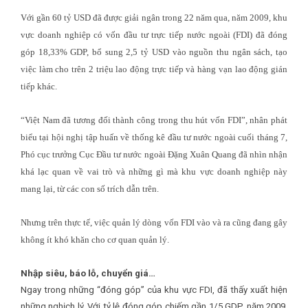
Với gần 60 tỷ USD đã được giải ngân trong 22 năm qua, năm 2009, khu
vực doanh nghiệp có vốn đầu tư trực tiếp nước ngoài (FDI) đã đóng
góp 18,33% GDP, bổ sung 2,5 tỷ USD vào nguồn thu ngân sách, tạo
việc làm cho trên 2 triệu lao động trực tiếp và hàng vạn lao động gián
tiếp khác.
“Việt Nam đã tương đối thành công trong thu hút vốn FDI”, nhân phát
biểu tại hội nghị tập huấn về thống kê đầu tư nước ngoài cuối tháng 7,
Phó cục trưởng Cục Đầu tư nước ngoài Đặng Xuân Quang đã nhìn nhận
khá lạc quan về vai trò và những gì mà khu vực doanh nghiệp này
mang lại, từ các con số trích dẫn trên.
Nhưng trên thực tế, việc quản lý dòng vốn FDI vào và ra cũng đang gây
không ít khó khăn cho cơ quan quản lý.
Nhập siêu, báo lỗ, chuyển giá…
Ngay trong những “đóng góp” của khu vực FDI, đã thấy xuất hiện
những nghịch lý. Với tỷ lệ đóng góp chiếm gần 1/5 GDP, năm 2009,