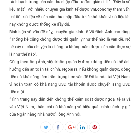
tách bạch trong cán cân thu nhập đầu tư đơn giản chỉ là: “Đây là số
liệu mật”. Với nhiều chuyên gia kinh tế được VnEconomy tham vấn,
chi tiết số liệu về cán cân thu nhập đầu tư là khó khăn vì số liệu lâu
nay không được thống kê đầy đủ.
Bình luận về vấn đề này, chuyên gia kinh tế Vũ Đình Ánh cho rằng:
“Thống kê cũng không được thì quản lý như thế nào là vấn đề. Nó
sẽ xảy ra câu chuyện là chúng ta không nắm được cán cân thực sự
là như thế nào”.
Cũng theo ông Ánh, việc không quản lý được dòng tiền có thể ảnh
hưởng đến an toàn tài chính. Ngoài ra, nếu không quản được, dòng
tiền có khả năng làm trầm trọng hơn vấn đề Đô la hóa tại Việt Nam,
vì hoàn toàn có khả năng USD tài khoản được chuyển sang USD
tiền mặt.
“Tình trạng này dẫn đến không thể kiểm soát được ngoại tệ ra và
vào Việt Nam, thậm chí có khả năng vô hiệu quá chính sách tỷ giá
của Ngân hàng Nhà nước”, ông Ánh nói.
Facebook
Twitter
Google+
LinkedIn
Pinterest