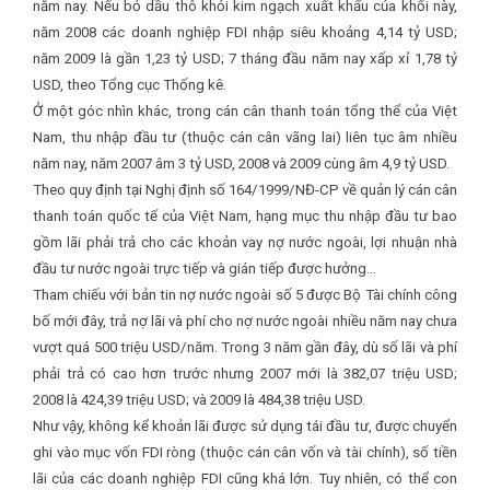
năm nay. Nếu bỏ dầu thô khỏi kim ngạch xuất khẩu của khối này,
năm 2008 các doanh nghiệp FDI nhập siêu khoảng 4,14 tỷ USD;
năm 2009 là gần 1,23 tỷ USD; 7 tháng đầu năm nay xấp xỉ 1,78 tỷ
USD, theo Tổng cục Thống kê.
Ở một góc nhìn khác, trong cán cân thanh toán tổng thể của Việt
Nam, thu nhập đầu tư (thuộc cán cân vãng lai) liên tục âm nhiều
năm nay, năm 2007 âm 3 tỷ USD, 2008 và 2009 cùng âm 4,9 tỷ USD.
Theo quy định tại Nghị định số 164/1999/NĐ-CP về quản lý cán cân
thanh toán quốc tế của Việt Nam, hạng mục thu nhập đầu tư bao
gồm lãi phải trả cho các khoản vay nợ nước ngoài, lợi nhuận nhà
đầu tư nước ngoài trực tiếp và gián tiếp được hưởng…
Tham chiếu với bản tin nợ nước ngoài số 5 được Bộ Tài chính công
bố mới đây, trả nợ lãi và phí cho nợ nước ngoài nhiều năm nay chưa
vượt quá 500 triệu USD/năm. Trong 3 năm gần đây, dù số lãi và phí
phải trả có cao hơn trước nhưng 2007 mới là 382,07 triệu USD;
2008 là 424,39 triệu USD; và 2009 là 484,38 triệu USD.
Như vậy, không kể khoản lãi được sử dụng tái đầu tư, được chuyển
ghi vào mục vốn FDI ròng (thuộc cán cân vốn và tài chính), số tiền
lãi của các doanh nghiệp FDI cũng khá lớn. Tuy nhiên, có thể con