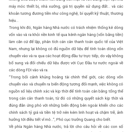
máy móc thiết bị, nhà xưởng, giá trị quyền sử dụng đất… và các
khoản tương đương tiền như công nghệ, bí quyết kỹ thuật, thương
hiệu…
Trong khi đó, Ngân hàng Nhà nước có trách nhiệm thống kê dòng
vốn vào và ra khỏi nền kinh tế qua kênh ngân hàng (vốn bằng tiền)
làm căn cứ để lập, phân tích cán cân thanh toán quốc tế của Việt
Nam, nhưng lại không có đủ nguồn dữ liệu để tính toán dòng vốn
chuyển vào và ra qua các hoạt động đầu tư trực tiếp, do vậy không
bổ sung và đối chiếu dữ liệu được với Cục Đầu tư nước ngoài về
các dòng FDI vào và ra.
“Trong bối cảnh khủng hoảng tài chính thế giới, các dòng vốn
chuyển vào và chuyển ra biến động tương đối mạnh, việc không có
nguồn số liệu chính xác và kịp thời để tính toán cân bằng tổng thể
trong cán cân thanh toán, từ đó có những quyết sách kịp thời và
đúng đắn ứng phó với những biến động bên ngoài khiến cho các
chính sách tỷ giá và tiền tệ trở nên kém linh hoạt và chậm trễ, ảnh
hưởng tới điều tiết vĩ mô…”, Phó cục trưởng Quang cho biết.
Về phía Ngân hàng Nhà nước, trả lời cho câu hỏi về các con số