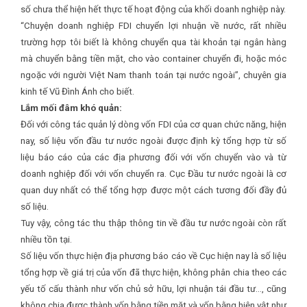
số chưa thể hiện hết thực tế hoạt động của khối doanh nghiệp này.
“Chuyện doanh nghiệp FDI chuyển lợi nhuận về nước, rất nhiều
trường hợp tôi biết là không chuyển qua tài khoản tại ngân hàng
mà chuyển bằng tiền mặt, cho vào container chuyển đi, hoặc móc
ngoặc với người Việt Nam thanh toán tại nước ngoài”, chuyên gia
kinh tế Vũ Đình Ánh cho biết.
Lắm mối đâm khó quản:
Đối với công tác quản lý dòng vốn FDI của cơ quan chức năng, hiện
nay, số liệu vốn đầu tư nước ngoài được định kỳ tổng hợp từ số
liệu báo cáo của các địa phương đối với vốn chuyển vào và từ
doanh nghiệp đối với vốn chuyển ra. Cục Đầu tư nước ngoài là cơ
quan duy nhất có thể tổng hợp được một cách tương đối đầy đủ
số liệu.
Tuy vậy, công tác thu thập thông tin về đầu tư nước ngoài còn rất
nhiều tồn tại.
Số liệu vốn thực hiện địa phương báo cáo về Cục hiện nay là số liệu
tổng hợp về giá trị của vốn đã thực hiện, không phân chia theo các
yếu tố cấu thành như vốn chủ sở hữu, lợi nhuận tái đầu tư…, cũng
không chia được thành vốn bằng tiền mặt và vốn bằng hiện vật như