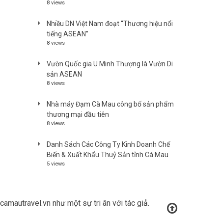
8 views
Nhiều DN Việt Nam đoạt “Thương hiệu nổi
tiếng ASEAN”
8 views
Vườn Quốc gia U Minh Thượng là Vườn Di
sản ASEAN
8 views
Nhà máy Đạm Cà Mau công bố sản phẩm
thương mại đầu tiên
8 views
Danh Sách Các Công Ty Kinh Doanh Chế
Biến & Xuất Khẩu Thuỷ Sản tỉnh Cà Mau
5 views
amautravel.vn như một sự tri ân với tác giả.