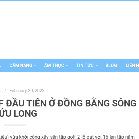
Á
CẨM NANG
ẨM THỰC
TIN TỨC
BLOG
LIÊN 
C
February 20, 2023
F ĐẦU TIÊN Ở ĐỒNG BẰNG SÔNG
ỬU LONG
êu) vừa khởi công xây sân tập golf 2 lỗ gạt với 15 làn tập nằm