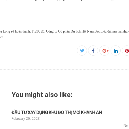
 Cửu Long sẽ hoàn thành. Trước đó, Công ty Cổ phần Du lịch Hồ Nam Bạc Liêu đã mua lại khu 
am.
Facebook
Twitter
Google+
Linked
P
You might also like:
ĐẦU TƯ XÂY DỰNG KHU ĐÔ THỊ MỚI KHÁNH AN
February 20, 2023
Ne