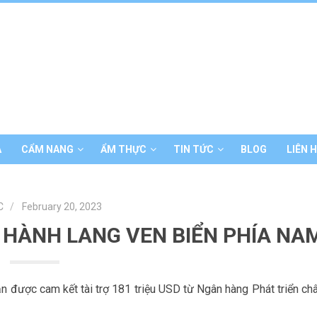
Á
CẨM NANG
ẨM THỰC
TIN TỨC
BLOG
LIÊN 
C
February 20, 2023
HÀNH LANG VEN BIỂN PHÍA NA
 được cam kết tài trợ 181 triệu USD từ Ngân hàng Phát triển ch