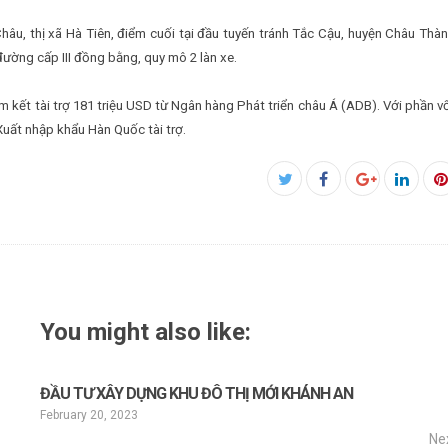
hâu, thị xã Hà Tiên, điểm cuối tại đầu tuyến tránh Tắc Cậu, huyện Châu Thàn
ường cấp III đồng bằng, quy mô 2 làn xe.
 kết tài trợ 181 triệu USD từ Ngân hàng Phát triển châu Á (ADB). Với phần v
Xuất nhập khẩu Hàn Quốc tài trợ.
Facebook
Twitter
Google+
Linked
P
You might also like:
ĐẦU TƯ XÂY DỰNG KHU ĐÔ THỊ MỚI KHÁNH AN
February 20, 2023
Ne