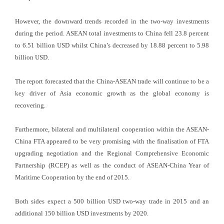
However, the downward trends recorded in the two-way investments
during the period. ASEAN total investments to China fell 23.8 percent
to 6.51 billion USD whilst China’s decreased by 18.88 percent to 5.98
billion USD.
The report forecasted that the China-ASEAN trade will continue to be a
key driver of Asia economic growth as the global economy is
recovering.
Furthermore, bilateral and multilateral cooperation within the ASEAN-
China FTA appeared to be very promising with the finalisation of FTA
upgrading negotiation and the Regional Comprehensive Economic
Partnership (RCEP) as well as the conduct of ASEAN-China Year of
Maritime Cooperation by the end of 2015.
Both sides expect a 500 billion USD two-way trade in 2015 and an
additional 150 billion USD investments by 2020.