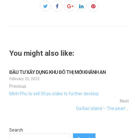
Facebook
Twitter
Google+
LinkedIn
Pinterest
You might also like:
ĐẦU TƯ XÂY DỰNG KHU ĐÔ THỊ MỚI KHÁNH AN
February 20, 2023
Previous
Minh Phu to sell 50 pc stake to further develop
Next
Da Bac island – The pearl …
Search