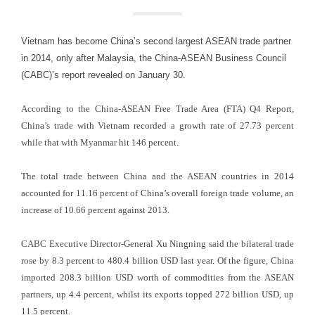
Vietnam has become China’s second largest ASEAN trade partner
in 2014, only after Malaysia, the China-ASEAN Business Council
(CABC)’s report revealed on January 30.
According to the China-ASEAN Free Trade Area (FTA) Q4 Report,
China’s trade with Vietnam recorded a growth rate of 27.73 percent
while that with Myanmar hit 146 percent.
The total trade between China and the ASEAN countries in 2014
accounted for 11.16 percent of China’s overall foreign trade volume, an
increase of 10.66 percent against 2013.
CABC Executive Director-General Xu Ningning said the bilateral trade
rose by 8.3 percent to 480.4 billion USD last year. Of the figure, China
imported 208.3 billion USD worth of commodities from the ASEAN
partners, up 4.4 percent, whilst its exports topped 272 billion USD, up
11.5 percent.