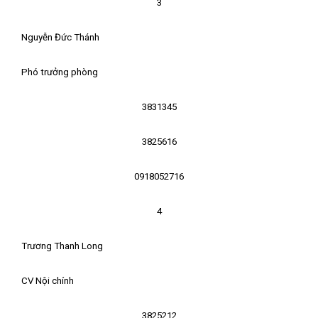
3
Nguyễn Đức Thánh
Phó trưởng phòng
3831345
3825616
0918052716
4
Trương Thanh Long
CV Nội chính
3825212