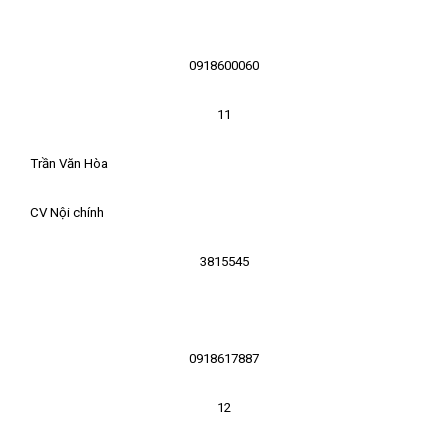
0918600060
11
Trần Văn Hòa
CV Nội chính
3815545
0918617887
12