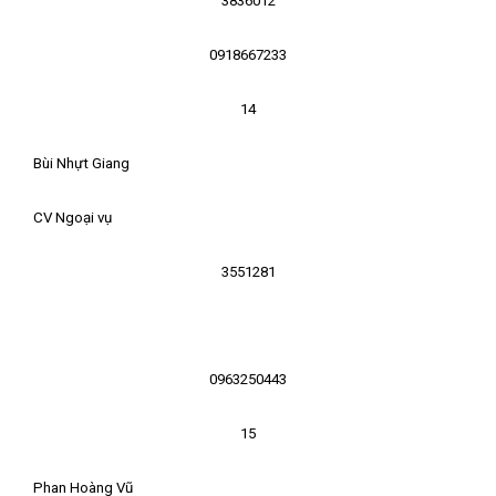
3836012
0918667233
14
Bùi Nhựt Giang
CV Ngoại vụ
3551281
0963250443
15
Phan Hoàng Vũ