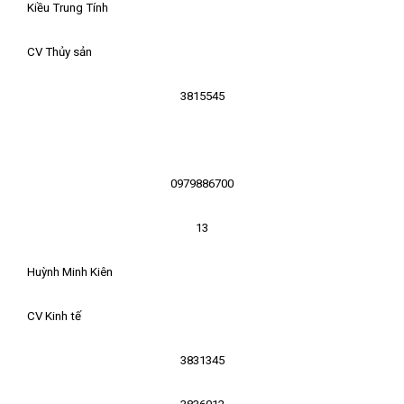
Kiều Trung Tính
CV Thủy sản
3815545
0979886700
13
Huỳnh Minh Kiên
CV Kinh tế
3831345