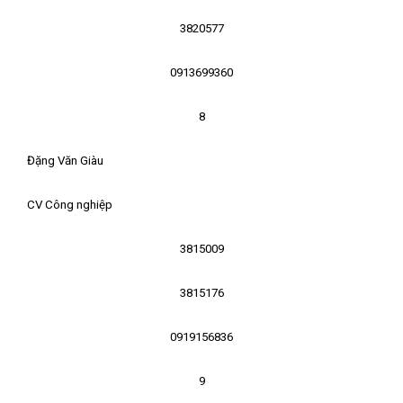
3820577
0913699360
8
Đặng Văn Giàu
CV Công nghiệp
3815009
3815176
0919156836
9