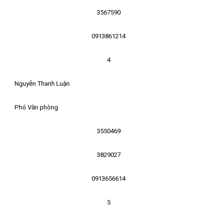
3567590
0913861214
4
Nguyễn Thanh Luận
Phó Văn phòng
3550469
3829027
0913656614
5