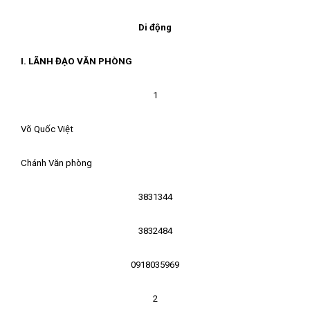
Di động
I. LÃNH ĐẠO VĂN PHÒNG
1
Võ Quốc Việt
Chánh Văn phòng
3831344
3832484
0918035969
2