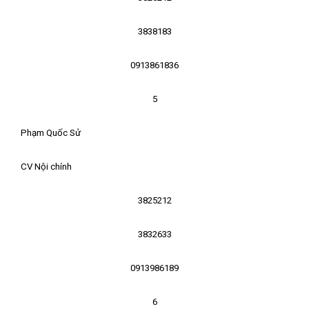
3838183
0913861836
5
Phạm Quốc Sử
CV Nội chính
3825212
3832633
0913986189
6