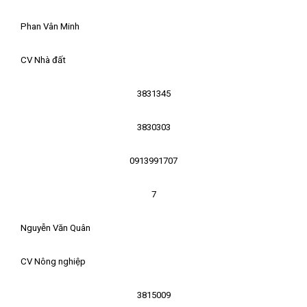
Phan Vân Minh
CV Nhà đất
3831345
3830303
0913991707
7
Nguyễn Văn Quân
CV Nông nghiệp
3815009