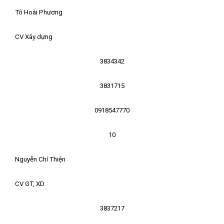
Tô Hoài Phương
CV Xây dựng
3834342
3831715
0918547770
10
Nguyễn Chí Thiện
CV GT, XD
3837217