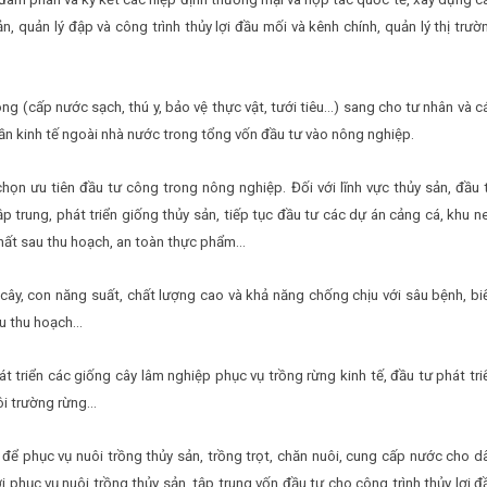
, quản lý đập và công trình thủy lợi đầu mối và kênh chính, quản lý thị trườ
g (cấp nước sạch, thú y, bảo vệ thực vật, tưới tiêu…) sang cho tư nhân và c
phần kinh tế ngoài nhà nước trong tổng vốn đầu tư vào nông nghiệp.
họn ưu tiên đầu tư công trong nông nghiệp. Đối với lĩnh vực thủy sản, đầu 
p trung, phát triển giống thủy sản, tiếp tục đầu tư các dự án cảng cá, khu n
 thất sau thu hoạch, an toàn thực phẩm…
g cây, con năng suất, chất lượng cao và khả năng chống chịu với sâu bệnh, bi
sau thu hoạch…
t triển các giống cây lâm nghiệp phục vụ trồng rừng kinh tế, đầu tư phát tri
ôi trường rừng…
g để phục vụ nuôi trồng thủy sản, trồng trọt, chăn nuôi, cung cấp nước cho d
ợi phục vụ nuôi trồng thủy sản, tập trung vốn đầu tư cho công trình thủy lợi đ