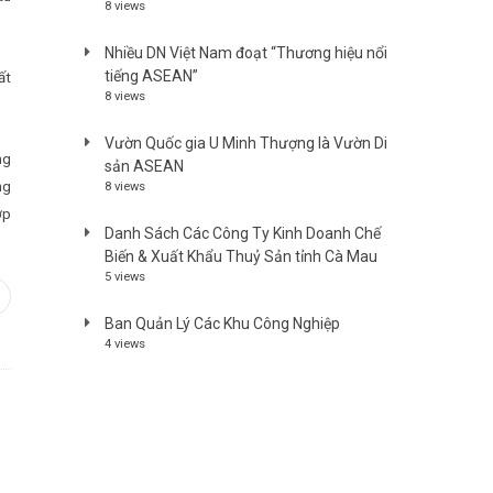
8 views
Nhiều DN Việt Nam đoạt “Thương hiệu nổi
tiếng ASEAN”
ất
8 views
Vườn Quốc gia U Minh Thượng là Vườn Di
ng
sản ASEAN
ng
8 views
ợp
Danh Sách Các Công Ty Kinh Doanh Chế
Biến & Xuất Khẩu Thuỷ Sản tỉnh Cà Mau
5 views
In
interest
Ban Quản Lý Các Khu Công Nghiệp
4 views