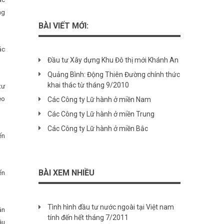
ng
BÀI VIẾT MỚI:
ác
Đầu tư Xây dựng Khu Đô thị mới Khánh An
Quảng Bình: Động Thiên Đường chính thức
khai thác từ tháng 9/2010
tư
eo
Các Công ty Lữ hành ở miền Nam
Các Công ty Lữ hành ở miền Trung
Các Công ty Lữ hành ở miền Bắc
ến
BÀI XEM NHIỀU
ển
Tình hình đầu tư nước ngoài tại Việt nam
ân
tính đến hết tháng 7/2011
ầu