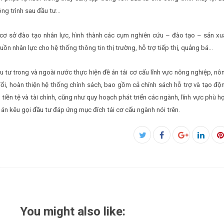
ông trình sau đầu tư…
 cơ sở đào tạo nhân lực, hình thành các cụm nghiên cứu – đào tạo – sản xu
uồn nhân lực cho hệ thống thông tin thị trường, hỗ trợ tiếp thị, quảng bá…
 tư trong và ngoài nước thực hiện đề án tái cơ cấu lĩnh vực nông nghiệp, nô
đổi, hoàn thiện hệ thống chính sách, bao gồm cả chính sách hỗ trợ và tạo độ
tiền tệ và tài chính, cũng như quy hoạch phát triển các ngành, lĩnh vực phù h
 án kêu gọi đầu tư đáp ứng mục đích tái cơ cấu ngành nói trên.
Facebook
Twitter
Google+
Linked
P
You might also like: