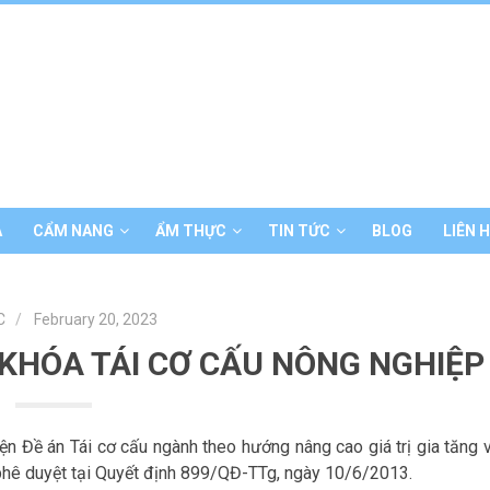
Á
CẨM NANG
ẨM THỰC
TIN TỨC
BLOG
LIÊN 
C
February 20, 2023
KHÓA TÁI CƠ CẤU NÔNG NGHIỆP
iện Đề án Tái cơ cấu ngành theo hướng nâng cao giá trị gia tăng 
phê duyệt tại Quyết định 899/QĐ-TTg, ngày 10/6/2013.