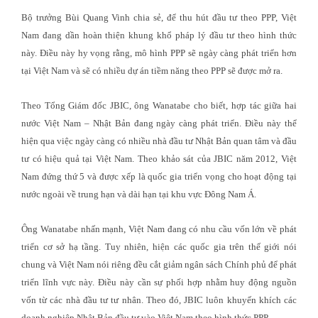
Bộ trưởng Bùi Quang Vinh chia sẻ, để thu hút đầu tư theo PPP, Việt
Nam đang dần hoàn thiện khung khổ pháp lý đầu tư theo hình thức
này. Điều này hy vọng rằng, mô hình PPP sẽ ngày càng phát triển hơn
tại Việt Nam và sẽ có nhiều dự án tiềm năng theo PPP sẽ được mở ra.
Theo Tổng Giám đốc JBIC, ông Wanatabe cho biết, hợp tác giữa hai
nước Việt Nam – Nhật Bản đang ngày càng phát triển. Điều này thể
hiện qua việc ngày càng có nhiều nhà đầu tư Nhật Bản quan tâm và đầu
tư có hiệu quả tại Việt Nam. Theo khảo sát của JBIC năm 2012, Việt
Nam đứng thứ 5 và được xếp là quốc gia triển vọng cho hoạt động tại
nước ngoài về trung hạn và dài hạn tại khu vực Đông Nam Á.
Ông Wanatabe nhấn mạnh, Việt Nam đang có nhu cầu vốn lớn về phát
triển cơ sở hạ tầng. Tuy nhiên, hiện các quốc gia trên thế giới nói
chung và Việt Nam nói riêng đều cắt giảm ngân sách Chính phủ để phát
triển lĩnh vực này. Điều này cần sự phối hợp nhằm huy động nguồn
vốn từ các nhà đầu tư tư nhân. Theo đó, JBIC luôn khuyến khích các
doanh nghiệp Nhật Bản đầu tư vào Việt Nam theo hình thức PPP.