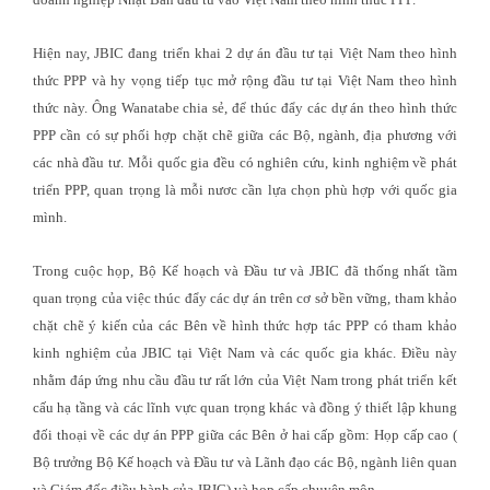
Hiện nay, JBIC đang triển khai 2 dự án đầu tư tại Việt Nam theo hình
thức PPP và hy vọng tiếp tục mở rộng đầu tư tại Việt Nam theo hình
thức này. Ông Wanatabe chia sẻ, để thúc đẩy các dự án theo hình thức
PPP cần có sự phối hợp chặt chẽ giữa các Bộ, ngành, địa phương với
các nhà đầu tư. Mỗi quốc gia đều có nghiên cứu, kinh nghiệm về phát
triển PPP, quan trọng là mỗi nươc cần lựa chọn phù hợp với quốc gia
mình.
Trong cuộc họp, Bộ Kế hoạch và Đầu tư và JBIC đã thống nhất tầm
quan trọng của việc thúc đẩy các dự án trên cơ sở bền vững, tham khảo
chặt chẽ ý kiến của các Bên về hình thức hợp tác PPP có tham khảo
kinh nghiệm của JBIC tại Việt Nam và các quốc gia khác. Điều này
nhằm đáp ứng nhu cầu đầu tư rất lớn của Việt Nam trong phát triển kết
cấu hạ tầng và các lĩnh vực quan trọng khác và đồng ý thiết lập khung
đối thoại về các dự án PPP giữa các Bên ở hai cấp gồm: Họp cấp cao (
Bộ trưởng Bộ Kế hoạch và Đầu tư và Lãnh đạo các Bộ, ngành liên quan
và Giám đốc điều hành của JBIC) và họp cấp chuyên môn.