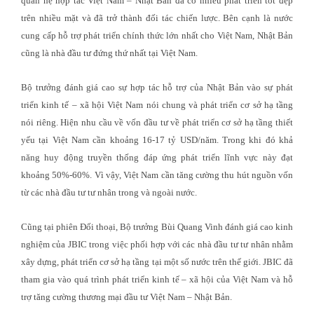
quan hệ hợp tác Việt Nam – Nhật Bản đã có nhiều phát triển tốt đẹp
trên nhiều mặt và đã trở thành đối tác chiến lược. Bên cạnh là nước
cung cấp hỗ trợ phát triển chính thức lớn nhất cho Việt Nam, Nhật Bản
cũng là nhà đầu tư đứng thứ nhất tại Việt Nam.
Bộ trưởng đánh giá cao sự hợp tác hỗ trợ của Nhật Bản vào sự phát
triển kinh tế – xã hội Việt Nam nói chung và phát triển cơ sở hạ tầng
nói riêng. Hiện nhu cầu về vốn đầu tư về phát triển cơ sở hạ tầng thiết
yếu tại Việt Nam cần khoảng 16-17 tỷ USD/năm. Trong khi đó khả
năng huy động truyền thống đáp ứng phát triển lĩnh vực này đạt
khoảng 50%-60%. Vì vậy, Việt Nam cần tăng cường thu hút nguồn vốn
từ các nhà đầu tư tư nhân trong và ngoài nước.
Cũng tại phiên Đối thoại, Bộ trưởng Bùi Quang Vinh đánh giá cao kinh
nghiệm của JBIC trong việc phối hợp với các nhà đầu tư tư nhân nhằm
xây dựng, phát triển cơ sở hạ tầng tại một số nước trên thế giới. JBIC đã
tham gia vào quá trình phát triển kinh tế – xã hội của Việt Nam và hỗ
trợ tăng cường thương mại đầu tư Việt Nam – Nhật Bản.