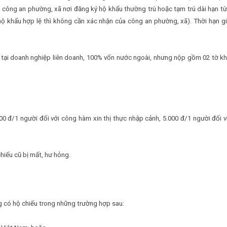
g công an phường, xã nơi đăng ký hộ khẩu thường trú hoặc tạm trú dài hạn từ
hộ khẩu hợp lệ thì không cần xác nhận của công an phường, xã). Thời hạn gi
c tại doanh nghiệp liên doanh, 100% vốn nước ngoài, nhưng nộp gồm 02 tờ kh
00 đ/1 người đối với công hàm xin thị thực nhập cảnh, 5.000 đ/1 người đối v
hiếu cũ bị mất, hư hỏng.
g có hộ chiếu trong những trường hợp sau: