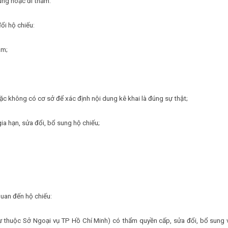
ùng hoặc đi thăm.
ổi hộ chiếu:
am;
oặc không có cơ sở để xác định nội dung kê khai là đúng sự thật;
a hạn, sửa đổi, bổ sung hộ chiếu;
quan đến hộ chiếu:
ự thuộc Sở Ngoại vụ TP Hồ Chí Minh) có thẩm quyền cấp, sửa đổi, bổ sung 