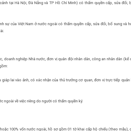
ảnh tại Hà Nội, Đà Nẵng và TP Hồ Chí Minh) có thẩm quyền cấp, sửa đổi, 
ãnh sự của Việt Nam ở nước ngoài có thẩm quyền cấp, sửa đổi, bổ sung và h
ài.
hức, doanh nghiệp Nhà nước, đơn vị quân đội nhân dân, công an nhân dân (kể 
 gồm:
giáp lai vào ảnh, có xác nhận của thủ trưởng cơ quan, đơn vị trực tiếp quản l
c ngoài về việc riêng do người có thẩm quyền ký.
nh hoặc 100% vốn nước ngoài, hồ sơ gồm 01 tờ khai cấp hộ chiếu (theo mẫu), 