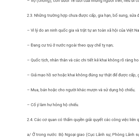
– Vợ (chồng), con dưới 18 tuổi của những người trên, nếu đi c
2.3. Những trường hợp chưa được cấp, gia hạn, bổ sung, sửa đ
– Vì lý do an ninh quốc gia và trật tự an toàn xã hội của Việt N
– Đang cư trú ở nước ngoài theo quy chế tỵ nạn;
– Quốc tịch, nhân thân và các chi tiết kê khai không rõ ràng h
– Giả mạo hồ sơ hoặc khai không đúng sự thật để được cấp, gi
– Mua, bán hoặc cho người khác mượn và sử dụng hộ chiếu;
– Cố ý làm hư hỏng hộ chiếu.
2.4. Các cơ quan có thẩm quyền giải quyết các công việc liên 
a/ Ở trong nước: Bộ Ngoại giao (Cục Lãnh sự, Phòng Lãnh s