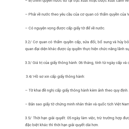
– Bị chính quyền nước sở tại trục xuất hoặc buộc xuất cảnh v
– Phải về nước theo yêu cầu của cơ quan có thẩm quyền của 
– Có nguyện vọng được cấp giấy tờ để về nước.
3.2/ Cơ quan có thẩm quyền cấp, sửa đổi, bổ sung và hủy bỏ 
quan đại diện khác được ủy quyền thực hiện chức năng lãnh s
3.3/ Giá trị của giấy thông hành: 06 tháng, tính từ ngày cấp và
3.4/ Hồ sơ xin cấp giấy thông hành:
– Tờ khai đề nghị cấp giấy thông hành kèm ảnh theo quy định.
– Bản sao giấy tờ chứng minh nhân thân và quốc tịch Việt Nam
3.5/ Thời hạn giải quyết: 05 ngày làm việc, trừ trường hợp 
đặc biệt khác thì thời hạn giải quyết dài hơn.