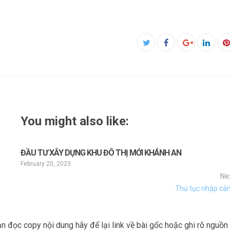
Facebook
Twitter
Google+
Linked
P
You might also like:
ĐẦU TƯ XÂY DỰNG KHU ĐÔ THỊ MỚI KHÁNH AN
February 20, 2023
Ne
Thủ tục nhập cả
đọc copy nội dung hãy để lại link về bài gốc hoặc ghi rõ nguồn c