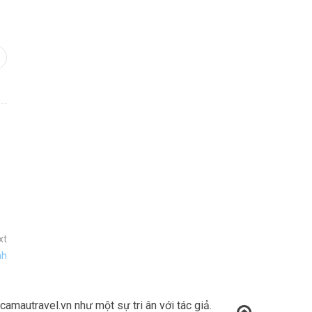
In
interest
xt
nh
amautravel.vn như một sự tri ân với tác giả.