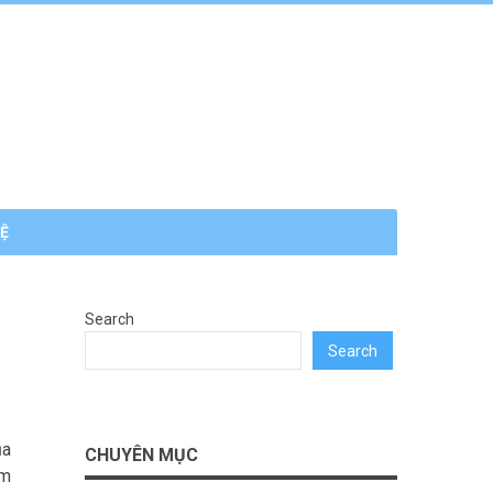
HỆ
Search
Search
ủa
CHUYÊN MỤC
ệm