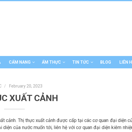
Á
CẨM NANG
ẨM THỰC
TIN TỨC
BLOG
LIÊN 
C
February 20, 2023
ỤC XUẤT CẢNH
ất cảnh. Thị thực xuất cảnh được cấp tại các cơ quan đại diện c
 diện của nước muốn tới, liên hệ với cơ quan đại diện kiêm nhi