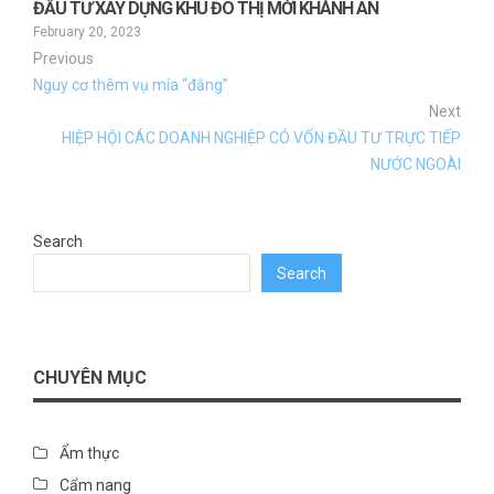
ĐẦU TƯ XÂY DỰNG KHU ĐÔ THỊ MỚI KHÁNH AN
February 20, 2023
Previous
Nguy cơ thêm vụ mía “đắng”
Next
HIỆP HỘI CÁC DOANH NGHIỆP CÓ VỐN ĐẦU TƯ TRỰC TIẾP
NƯỚC NGOÀI
Search
Search
CHUYÊN MỤC
Ẩm thực
Cẩm nang