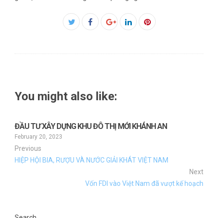
Facebook
Twitter
Google+
LinkedIn
Pinterest
You might also like:
ĐẦU TƯ XÂY DỰNG KHU ĐÔ THỊ MỚI KHÁNH AN
February 20, 2023
Previous
HIỆP HỘI BIA, RƯỢU VÀ NƯỚC GIẢI KHÁT VIỆT NAM
Next
Vốn FDI vào Việt Nam đã vượt kế hoạch
Search