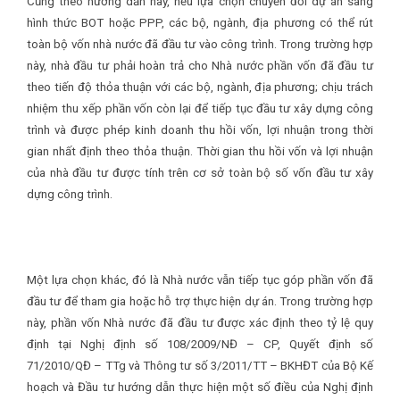
Cũng theo hướng dẫn này, nếu lựa chọn chuyển đổi dự án sang
hình thức BOT hoặc PPP, các bộ, ngành, địa phương có thể rút
toàn bộ vốn nhà nước đã đầu tư vào công trình. Trong trường hợp
này, nhà đầu tư phải hoàn trả cho Nhà nước phần vốn đã đầu tư
theo tiến độ thỏa thuận với các bộ, ngành, địa phương; chịu trách
nhiệm thu xếp phần vốn còn lại để tiếp tục đầu tư xây dựng công
trình và được phép kinh doanh thu hồi vốn, lợi nhuận trong thời
gian nhất định theo thỏa thuận. Thời gian thu hồi vốn và lợi nhuận
của nhà đầu tư được tính trên cơ sở toàn bộ số vốn đầu tư xây
dựng công trình.
Một lựa chọn khác, đó là Nhà nước vẫn tiếp tục góp phần vốn đã
đầu tư để tham gia hoặc hỗ trợ thực hiện dự án. Trong trường hợp
này, phần vốn Nhà nước đã đầu tư được xác định theo tỷ lệ quy
định tại Nghị định số 108/2009/NĐ – CP, Quyết định số
71/2010/QĐ – TTg và Thông tư số 3/2011/TT – BKHĐT của Bộ Kế
hoạch và Đầu tư hướng dẫn thực hiện một số điều của Nghị định