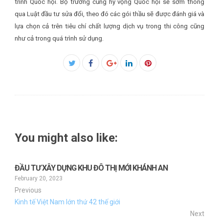
trình Quốc hội. Bộ trưởng cũng hy vọng Quốc hội sẽ sớm thông
qua Luật đầu tư sửa đổi, theo đó các gói thầu sẽ được đánh giá và
lựa chọn cả trên tiêu chí chất lượng dịch vụ trong thi công cũng
như cả trong quá trình sử dụng.
Facebook
Twitter
Google+
LinkedIn
Pinterest
You might also like:
ĐẦU TƯ XÂY DỰNG KHU ĐÔ THỊ MỚI KHÁNH AN
February 20, 2023
Previous
Kinh tế Việt Nam lớn thứ 42 thế giới
Next