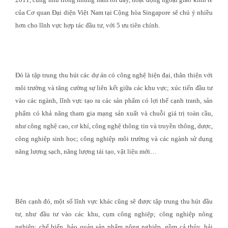
của Cơ quan Đại diện Việt Nam tại Cộng hòa Singapore sẽ chú ý nhiều
hơn cho lĩnh vực hợp tác đầu tư, với 5 ưu tiên chính.
Đó là tập trung thu hút các dự án có công nghệ hiện đại, thân thiện với
môi trường và tăng cường sự liên kết giữa các khu vực; xúc tiến đầu tư
vào các ngành, lĩnh vực tạo ra các sản phẩm có lợi thế cạnh tranh, sản
phẩm có khả năng tham gia mạng sản xuất và chuỗi giá trị toàn cầu,
như công nghệ cao, cơ khí, công nghệ thông tin và truyền thông, dược,
công nghiệp sinh học; công nghiệp môi trường và các ngành sử dụng
năng lượng sạch, năng lượng tái tạo, vật liệu mới…
Bên cạnh đó, một số lĩnh vực khác cũng sẽ được tập trung thu hút đầu
tư, như đầu tư vào các khu, cụm công nghiệp; công nghiệp nông
nghiệp; chế biến, bảo quản sản phẩm nông nghiệp, gồm cả thủy, hải