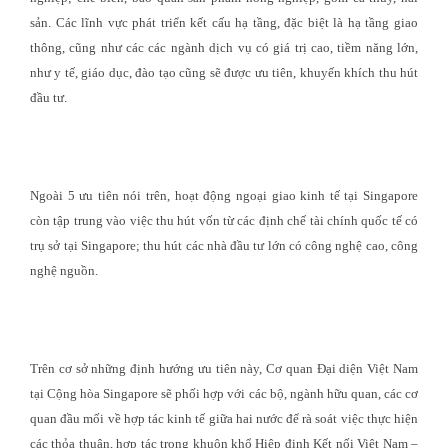
sản. Các lĩnh vực phát triển kết cấu hạ tầng, đặc biệt là hạ tầng giao
thông, cũng như các các ngành dịch vụ có giá trị cao, tiềm năng lớn,
như y tế, giáo dục, đào tạo cũng sẽ được ưu tiên, khuyến khích thu hút
đầu tư.
Ngoài 5 ưu tiên nói trên, hoạt động ngoại giao kinh tế tại Singapore
còn tập trung vào việc thu hút vốn từ các định chế tài chính quốc tế có
trụ sở tại Singapore; thu hút các nhà đầu tư lớn có công nghệ cao, công
nghệ nguồn.
Trên cơ sở những định hướng ưu tiên này, Cơ quan Đại diện Việt Nam
tại Cộng hòa Singapore sẽ phối hợp với các bộ, ngành hữu quan, các cơ
quan đầu mối về hợp tác kinh tế giữa hai nước để rà soát việc thực hiện
các thỏa thuận, hợp tác trong khuôn khổ Hiệp định Kết nối Việt Nam –