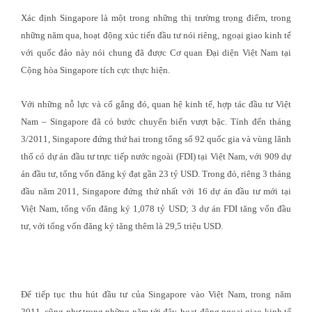
Xác định Singapore là một trong những thị trường trọng điểm, trong
những năm qua, hoạt động xúc tiến đầu tư nói riêng, ngoại giao kinh tế
với quốc đảo này nói chung đã được Cơ quan Đại diện Việt Nam tại
Cộng hòa Singapore tích cực thực hiện.
Với những nỗ lực và cố gắng đó, quan hệ kinh tế, hợp tác đầu tư Việt
Nam – Singapore đã có bước chuyển biến vượt bậc. Tính đến tháng
3/2011, Singapore đứng thứ hai trong tổng số 92 quốc gia và vùng lãnh
thổ có dự án đầu tư trực tiếp nước ngoài (FDI) tại Việt Nam, với 909 dự
án đầu tư, tổng vốn đăng ký đạt gần 23 tỷ USD. Trong đó, riêng 3 tháng
đầu năm 2011, Singapore đứng thứ nhất với 16 dự án đầu tư mới tại
Việt Nam, tổng vốn đăng ký 1,078 tỷ USD; 3 dự án FDI tăng vốn đầu
tư, với tổng vốn đăng ký tăng thêm là 29,5 triệu USD.
Để tiếp tục thu hút đầu tư của Singapore vào Việt Nam, trong năm
2011, cũng như trong những năm tới đây, hoạt động ngoại giao kinh tế