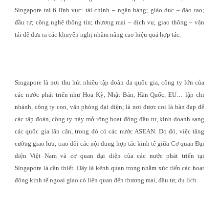
Singapore tại 6 lĩnh vực: tài chính – ngân hàng; giáo dục – đào tạo;
đầu tư; công nghệ thông tin; thương mại – dịch vụ; giao thông – vận
tải để đưa ra các khuyến nghị nhằm nâng cao hiệu quả hợp tác.
Singapore là nơi thu hút nhiều tập đoàn đa quốc gia, công ty lớn của
các nước phát triển như Hoa Kỳ, Nhật Bản, Hàn Quốc, EU… lập chi
nhánh, công ty con, văn phòng đại diện; là nơi được coi là bàn đạp để
các tập đoàn, công ty này mở rộng hoạt động đầu tư, kinh doanh sang
các quốc gia lân cận, trong đó có các nước ASEAN. Do đó, việc tăng
cường giao lưu, trao đổi các nội dung hợp tác kinh tế giữa Cơ quan Đại
diện Việt Nam và cơ quan đại diện của các nước phát triển tại
Singapore là cần thiết. Đây là kênh quan trọng nhằm xúc tiến các hoạt
động kinh tế ngoại giao có liên quan đến thương mại, đầu tư, du lịch.