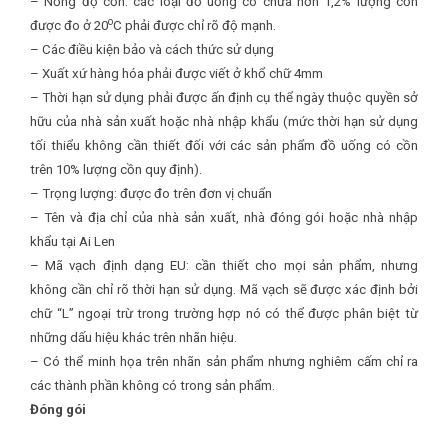
– Nồng độ cồn: các loại đồ uống có chứa hơn 1,2% lượng cồn
o
được đo ở 20
C phải được chỉ rõ độ mạnh.
– Các điều kiện bảo và cách thức sử dụng
– Xuất xứ hàng hóa phải được viết ở khổ chữ 4mm
– Thời hạn sử dụng phải được ấn định cụ thể ngày thuộc quyền sở
hữu của nhà sản xuất hoặc nhà nhập khẩu (mức thời hạn sử dụng
tối thiểu không cần thiết đối với các sản phẩm đồ uống có cồn
trên 10% lượng cồn quy định).
– Trọng lượng: được đo trên đơn vị chuẩn
– Tên và địa chỉ của nhà sản xuất, nhà đóng gói hoặc nhà nhập
khẩu tại Ai Len
– Mã vạch định dạng EU: cần thiết cho mọi sản phẩm, nhưng
không cần chỉ rõ thời hạn sử dụng. Mã vạch sẽ được xác định bởi
chữ “L” ngoại trừ trong trường hợp nó có thể được phân biệt từ
những dấu hiệu khác trên nhãn hiệu.
– Có thể minh họa trên nhãn sản phẩm nhưng nghiêm cấm chỉ ra
các thành phần không có trong sản phẩm.
Đóng gói