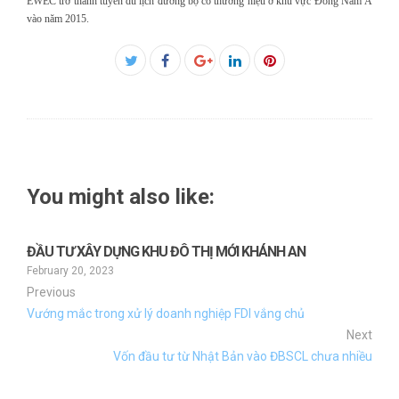
EWEC trở thành tuyến du lịch đường bộ có thương hiệu ở khu vực Đông Nam Á
vào năm 2015.
Facebook
Twitter
Google+
LinkedIn
Pinterest
You might also like:
ĐẦU TƯ XÂY DỰNG KHU ĐÔ THỊ MỚI KHÁNH AN
February 20, 2023
Previous
Vướng mắc trong xử lý doanh nghiệp FDI vắng chủ
Next
Vốn đầu tư từ Nhật Bản vào ĐBSCL chưa nhiều