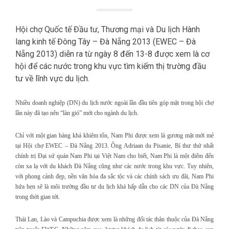
Hội chợ Quốc tế Đầu tư, Thương mại và Du lịch Hành
lang kinh tế Đông Tây – Đà Nẵng 2013 (EWEC – Đà
Nẵng 2013) diễn ra từ ngày 8 đến 13-8 được xem là cơ
hội để các nước trong khu vực tìm kiếm thị trường đầu
tư về lĩnh vực du lịch.
Nhiều doanh nghiệp (DN) du lịch nước ngoài lần đầu tiên góp mặt trong hội chợ
lần này đã tạo nên “làn gió” mới cho ngành du lịch.
Chỉ với một gian hàng khá khiêm tốn, Nam Phi được xem là gương mặt mới mẻ
tại Hội chợ EWEC – Đà Nẵng 2013. Ông Adriaan du Pisanie, Bí thư thứ nhất
chính trị Đại sứ quán Nam Phi tại Việt Nam cho biết, Nam Phi là một điểm đến
còn xa lạ với du khách Đà Nẵng cũng như các nước trong khu vực. Tuy nhiên,
với phong cảnh đẹp, nền văn hóa đa sắc tộc và các chính sách ưu đãi, Nam Phi
hứa hẹn sẽ là môi trường đầu tư du lịch khá hấp dẫn cho các DN của Đà Nẵng
trong thời gian tới.
Thái Lan, Lào và Campuchia được xem là những đối tác thân thuộc của Đà Nẵng