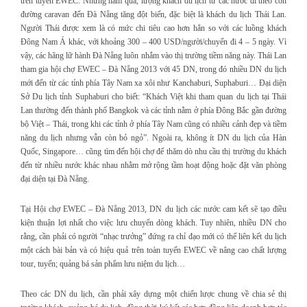
trên tuyến EWEC. Những năm qua, lượng khách du lịch từ các nước đi theo con
đường caravan đến Đà Nẵng tăng đột biến, đặc biệt là khách du lịch Thái Lan.
Người Thái được xem là có mức chi tiêu cao hơn hẳn so với các luồng khách
Đông Nam Á khác, với khoảng 300 – 400 USD/người/chuyến đi 4 – 5 ngày. Vì
vậy, các hãng lữ hành Đà Nẵng luôn nhắm vào thị trường tiềm năng này. Thái Lan
tham gia hội chợ EWEC – Đà Nẵng 2013 với 45 DN, trong đó nhiều DN du lịch
mới đến từ các tỉnh phía Tây Nam xa xôi như Kanchaburi, Suphaburi… Đại diện
Sở Du lịch tỉnh Suphaburi cho biết: “Khách Việt khi tham quan du lịch tại Thái
Lan thường đến thành phố Bangkok và các tỉnh nằm ở phía Đông Bắc gần đường
bộ Việt – Thái, trong khi các tỉnh ở phía Tây Nam cũng có nhiều cảnh đẹp và tiềm
năng du lịch nhưng vẫn còn bỏ ngỏ”. Ngoài ra, không ít DN du lịch của Hàn
Quốc, Singapore… cũng tìm đến hội chợ để thăm dò nhu cầu thị trường du khách
đến từ nhiều nước khác nhau nhằm mở rộng tầm hoạt động hoặc đặt văn phòng
đại diện tại Đà Nẵng.
Tại Hội chợ EWEC – Đà Nẵng 2013, DN du lịch các nước cam kết sẽ tạo điều
kiện thuận lợi nhất cho việc lưu chuyển dòng khách. Tuy nhiên, nhiều DN cho
rằng, cần phải có người “nhạc trưởng” đứng ra chỉ đạo mới có thể liên kết du lịch
một cách bài bản và có hiệu quả trên toàn tuyến EWEC về nâng cao chất lượng
tour, tuyến; quảng bá sản phẩm lưu niệm du lịch…
Theo các DN du lịch, cần phải xây dựng một chiến lược chung về chia sẻ thị