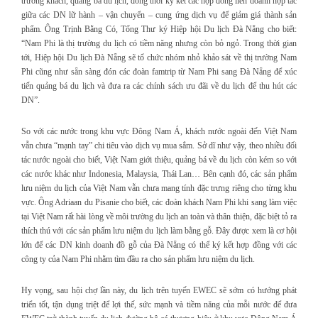
trường khách, quảng bá du lịch, đồng thời ký kết các hợp đồng liên doanh hợp tác
giữa các DN lữ hành – vận chuyển – cung ứng dịch vụ để giảm giá thành sản
phẩm. Ông Trịnh Bằng Có, Tổng Thư ký Hiệp hội Du lịch Đà Nẵng cho biết:
“Nam Phi là thị trường du lịch có tiềm năng nhưng còn bỏ ngỏ. Trong thời gian
tới, Hiệp hội Du lịch Đà Nẵng sẽ tổ chức nhóm nhỏ khảo sát về thị trường Nam
Phi cũng như sẵn sàng đón các đoàn famtrip từ Nam Phi sang Đà Nẵng để xúc
tiến quảng bá du lịch và đưa ra các chính sách ưu đãi về du lịch để thu hút các
DN”.
So với các nước trong khu vực Đông Nam Á, khách nước ngoài đến Việt Nam
vẫn chưa “mạnh tay” chi tiêu vào dịch vụ mua sắm. Sở dĩ như vậy, theo nhiều đối
tác nước ngoài cho biết, Việt Nam giới thiệu, quảng bá về du lịch còn kém so với
các nước khác như Indonesia, Malaysia, Thái Lan… Bên cạnh đó, các sản phẩm
lưu niệm du lịch của Việt Nam vẫn chưa mang tính đặc trưng riêng cho từng khu
vực. Ông Adriaan du Pisanie cho biết, các đoàn khách Nam Phi khi sang làm việc
tại Việt Nam rất hài lòng về môi trường du lịch an toàn và thân thiện, đặc biệt tỏ ra
thích thú với các sản phẩm lưu niệm du lịch làm bằng gỗ. Đây được xem là cơ hội
lớn để các DN kinh doanh đồ gỗ của Đà Nẵng có thể ký kết hợp đồng với các
công ty của Nam Phi nhằm tìm đầu ra cho sản phẩm lưu niệm du lịch.
Hy vọng, sau hội chợ lần này, du lịch trên tuyến EWEC sẽ sớm có hướng phát
triển tốt, tận dụng triệt để lợi thế, sức mạnh và tiềm năng của mỗi nước để đưa