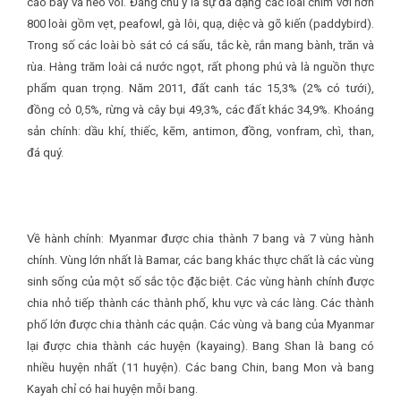
cáo bay và heo vòi. Đáng chú ý là sự đa dạng các loài chim với hơn
800 loài gồm vẹt, peafowl, gà lôi, quạ, diệc và gõ kiến (paddybird).
Trong số các loài bò sát có cá sấu, tắc kè, rắn mang bành, trăn và
rùa. Hàng trăm loài cá nước ngọt, rất phong phú và là nguồn thực
phẩm quan trọng. Năm 2011, đất canh tác 15,3% (2% có tưới),
đồng cỏ 0,5%, rừng và cây bụi 49,3%, các đất khác 34,9%. Khoáng
sản chính: dầu khí, thiếc, kẽm, antimon, đồng, vonfram, chì, than,
đá quý.
Về hành chính:
Myanmar được chia thành 7 bang và 7 vùng hành
chính. Vùng lớn nhất là Bamar, các bang khác thực chất là các vùng
sinh sống của một số sắc tộc đặc biệt. Các vùng hành chính được
chia nhỏ tiếp thành các thành phố, khu vực và các làng. Các thành
phố lớn được chia thành các quận. Các vùng và bang của Myanmar
lại được chia thành các huyện (kayaing). Bang Shan là bang có
nhiều huyện nhất (11 huyện). Các bang Chin, bang Mon và bang
Kayah chỉ có hai huyện mỗi bang.