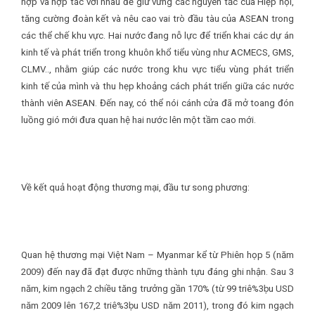
hợp và hợp tác với nhau để giữ vững các nguyên tắc của Hiệp hội,
tăng cường đoàn kết và nêu cao vai trò đầu tàu của ASEAN trong
các thể chế khu vực. Hai nước đang nỗ lực để triển khai các dự án
kinh tế và phát triển trong khuôn khổ tiểu vùng như ACMECS, GMS,
CLMV.., nhằm giúp các nước trong khu vực tiểu vùng phát triển
kinh tế của mình và thu hẹp khoảng cách phát triển giữa các nước
thành viên ASEAN. Đến nay, có thể nói cánh cửa đã mở toang đón
luồng gió mới đưa quan hệ hai nước lên một tầm cao mới.
Về kết quả hoạt động thương mại, đầu tư song phương:
Quan hệ thương mại Việt Nam – Myanmar kể từ Phiên họp 5 (năm
2009) đến nay đã đạt được những thành tựu đáng ghi nhận. Sau 3
năm, kim ngạch 2 chiều tăng trưởng gần 170% (từ 99 triê%3
ḅ
u USD
năm 2009 lên 167,2 triê%3
ḅ
u USD năm 2011), trong đó kim ngạch