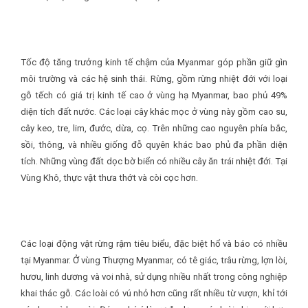
Tốc độ tăng trưởng kinh tế chậm của Myanmar góp phần giữ gìn
môi trường và các hệ sinh thái. Rừng, gồm rừng nhiệt đới với loại
gỗ tếch có giá trị kinh tế cao ở vùng hạ Myanmar, bao phủ 49%
diện tích đất nước. Các loại cây khác mọc ở vùng này gồm cao su,
cây keo, tre, lim, đước, dừa, cọ. Trên những cao nguyên phía bắc,
sồi, thông, và nhiều giống đỗ quyên khác bao phủ đa phần diện
tích. Những vùng đất dọc bờ biển có nhiều cây ăn trái nhiệt đới. Tại
Vùng Khô, thực vật thưa thớt và còi cọc hơn.
Các loại động vật rừng rậm tiêu biểu, đặc biệt hổ và báo có nhiều
tại Myanmar. Ở vùng Thượng Myanmar, có tê giác, trâu rừng, lợn lòi,
hươu, linh dương và voi nhà, sử dụng nhiều nhất trong công nghiệp
khai thác gỗ. Các loài có vú nhỏ hơn cũng rất nhiều từ vượn, khỉ tới