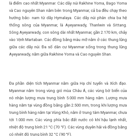
là điểm cao nhất Myanmar. Các dãy núi Rakhine Yoma, Bago Yoma
và Cao nguyên Shan nằm bên trong Myanmar, cả ba đều chạy theo
hướng bắc- nam từ dãy Hymalaya. Các dãy núi phân chia ba hệ
thống sông của Myanmar, là Ayeyarwady, Thanlwin và Sittang.
Sông Ayeyarwady, con sông dài nhất Myanmar, gần 2.170 km, chảy
vào Vịnh Martaban. Các đồng bằng màu mỡ nằm ở các thung lũng
giữa các dãy núi. Đa số dân cư Myanmar sống trong thung lũng
Ayeyarwady, nằm giữa Rakhine Yoma và Cao nguyên Shan.
Đa phần diện tích Myanmar nằm giữa Hạ chí tuyến và Xích đạo.
Myanmar nằm trong vùng gió mùa Châu Á, các vùng bờ biển của
nó nhận lượng mưa trung bình 5.000 mm hàng năm. Lượng mưa
hàng năm tại vùng đồng bằng gần 2.500 mm, trong khi lượng mưa
trung bình hàng năm tại Vùng Khô, nằm ở trung tâm Myanmar, chưa
tới 1.000 mm. Các vùng phía bắc đất nước có khí hậu lạnh nhất,
nhiệt độ trung bình 21 °C (70 °F). Các vùng duyên hải và đồng bằng
có nhiệt độ trung bình 32 °C (90 °F).