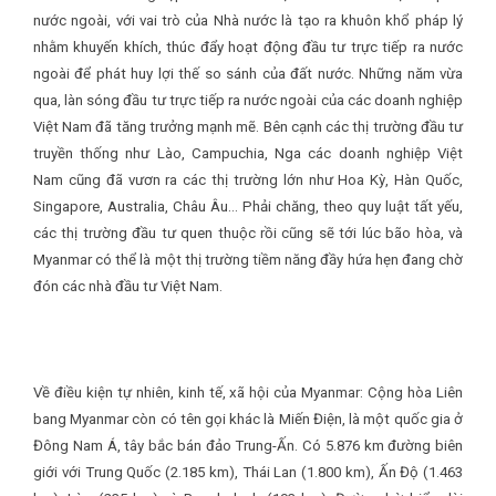
nước ngoài, với vai trò của Nhà nước là tạo ra khuôn khổ pháp lý
nhằm khuyến khích, thúc đẩy hoạt động đầu tư trực tiếp ra nước
ngoài để phát huy lợi thế so sánh của đất nước. Những năm vừa
qua, làn sóng đầu tư trực tiếp ra nước ngoài của các doanh nghiệp
Việt Nam đã tăng trưởng mạnh mẽ. Bên cạnh các thị trường đầu tư
truyền thống như Lào, Campuchia, Nga các doanh nghiệp Việt
Nam cũng đã vươn ra các thị trường lớn như Hoa Kỳ, Hàn Quốc,
Singapore, Australia, Châu Âu… Phải chăng, theo quy luật tất yếu,
các thị trường đầu tư quen thuộc rồi cũng sẽ tới lúc bão hòa, và
Myanmar có thể là một thị trường tiềm năng đầy hứa hẹn đang chờ
đón các nhà đầu tư Việt Nam.
Về điều kiện tự nhiên, kinh tế, xã hội của Myanmar: Cộng hòa Liên
bang Myanmar còn có tên gọi khác là Miến Điện, là một quốc gia ở
Đông Nam Á, tây bắc bán đảo Trung-Ấn. Có 5.876 km đường biên
giới với Trung Quốc (2.185 km), Thái Lan (1.800 km), Ấn Độ (1.463