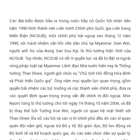
Các đại biểu được bầu ra trong cuộc bầu cử Quốc hội nhân dân
năm 1990 hình thành nên Liên minh Chính phủ Quốc gia Liên bang
Miến Điện (NCGUB), một chính phủ hải ngoại vào tháng 12 năm
1990, với trách nhiệm vãn hồi nền dân chủ tại Myanmar. Sein Win,
người anh họ của Aung San Suu Kyi, là thủ tướng hiện thời của
NCGUB. Tuy nhiên, NCGUB có rất ít quyền lực và đã bị đặt ra ngoài
vòng pháp luật tại Myanmar. Lãnh đạo Nhà nước hiện nay là Thống
tướng Than Shwe, người giữ chức vụ “Chủ tịch Hội đồng Hòa Bình
và Phát triển Quốc gia”. Ông nắm mọi quyền lực quan trọng, gồm
quyền bãi nhiệm các bộ trưởng và các thành viên chính phủ, đưa ra
các quyết định quan trọng trong vấn đề chính trị đối ngoại. Khin
Nyunt từng là thủ tướng cho tới ngày 19 tháng 10 năm 2004, và đã
bị thay thế bởi Tướng Soe Win, người có quan hệ mật thiết với
Than Shwe. Đa số các bộ và các vị trí chính phủ đều do các sĩ quan
quân đội nắm giữ, ngoại trừ Bộ y tế, Bộ giáo dục, Bộ lao động và
Bộ kinh tế và kế hoạch quốc gia, do các viên chức dân sự quản lý.