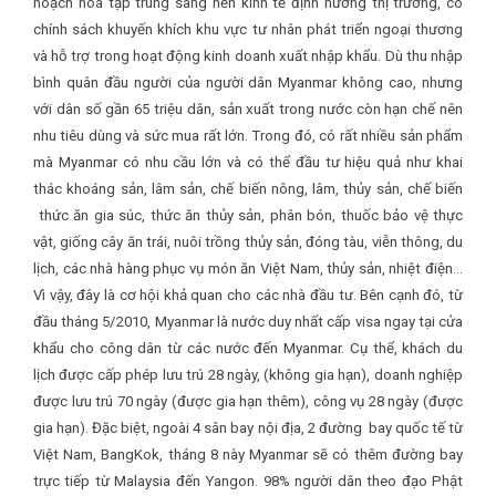
hoạch hoá tập trung sang nền kinh tế định hướng thị trường, có
chính sách khuyến khích khu vực tư nhân phát triển ngoại thương
và hỗ trợ trong hoạt động kinh doanh xuất nhập khẩu. Dù thu nhập
bình quân đầu người của người dân Myanmar không cao, nhưng
với dân số gần 65 triệu dân, sản xuất trong nước còn hạn chế nên
nhu tiêu dùng và sức mua rất lớn. Trong đó, có rất nhiều sản phẩm
mà Myanmar có nhu cầu lớn và có thể đầu tư hiệu quả như khai
thác khoáng sản, lâm sản, chế biến nông, lâm, thủy sản, chế biến
thức ăn gia súc, thức ăn thủy sản, phân bón, thuốc bảo vệ thực
vật, giống cây ăn trái, nuôi trồng thủy sản, đóng tàu, viễn thông, du
lịch, các nhà hàng phục vụ món ăn Việt Nam, thủy sản, nhiệt điện…
Vì vậy, đây là cơ hội khả quan cho các nhà đầu tư. Bên cạnh đó, từ
đầu tháng 5/2010, Myanmar là nước duy nhất cấp visa ngay tại cửa
khẩu cho công dân từ các nước đến Myanmar. Cụ thể, khách du
lịch được cấp phép lưu trú 28 ngày, (không gia hạn), doanh nghiệp
được lưu trú 70 ngày (được gia hạn thêm), công vụ 28 ngày (được
gia hạn). Đặc biệt, ngoài 4 sân bay nội địa, 2 đường bay quốc tế từ
Việt Nam, BangKok, tháng 8 này Myanmar sẽ có thêm đường bay
trực tiếp từ Malaysia đến Yangon. 98% người dân theo đạo Phật