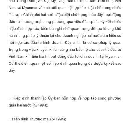
như Trung Quốc, Ấn Độ, Mỹ, Nhật Bản rất quan tâm. Hơn nữa, Việt
Nam và Myanmar vốn có mối quan hệ hợp tác chặt chẽ trong nhiều
lĩnh vực. Chính phủ hai nước đặc biệt chú trọng thúc đẩy hoạt động
đầu tư thương mại song phương qua việc đàm phán ký kết nhiều
hiệp định hợp tác, biên bản ghi nhớ quan trọng để tạo khung khổ
hành lang pháp lý thuận lợi cho doanh nghiệp hai nước tìm hiểu cơ
hội hợp tác đầu tư kinh doanh. Đây chính là cơ sở pháp lý quan
trọng trong việc khuyến khích cũng như bảo hộ cho các nhà đầu tư
Việt Nam khi tiến hành hoạt động đầu tư kinh doanh tại Myanmar.
Có thể điểm qua một số hiệp định quan trọng đã được ký kết sau
đây:
– Hiệp định thành lập Ủy ban hỗn hợp về hợp tác song phương
giữa hai nước (5/1994);
– Hiệp định Thương mại (5/1994);