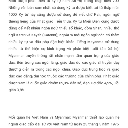
Mon được phát triển từ ký tự nam Ấn Độ trong thập niên 700.
Những văn bản sớm nhất sử dụng ký tự được biết tới từ thập niên
1000. Ký tự này cũng được sử dụng để viết chữ Pali, ngôn ngữ
thiêng liêng của Phật giáo Tiểu thừa. Ký tự Miến Điện cũng được
dùng để viết nhiều ngôn ngữ thiểu số khác, gồm Shan, nhiều thổ
ngữ Karen và Kayah (Karenni); ngoài ra mỗi ngôn ngữ còn có thêm
nhiều ký tự và dấu phụ đặc biệt khác. Tiếng Mayanma sử dụng
nhiều từ thể hiện sự kính trọng và phân biệt tuổi tác. Xã hội
Myanmar truyền thống rất nhấn mạnh tầm quan trọng của giáo
dục. Bên trong các ngôi làng, giáo dục do các giáo sĩ truyền dạy
thường diễn ra trong các ngôi chùa. Giáo dục trung học và giáo
dục cao đẳng/đại học thuộc các trường của chính phủ. Phật giáo
được xem là quốc giáo chiếm 89,3% dân số, đạo Cơ đốc 4,9%, Hồi
giáo 3,8%.
Mối quan hệ Việt Nam và Myanmar: Myanmar thiết lập quan hệ
ngoại giao cấp đại sứ với Việt Nam từ ngày 25 tháng 5 năm 1975.