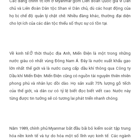
Các đảng chính trị lớn ở Myanmar gồm Liên đoàn Quốc gia vì Dân
chủ và Liên đoàn Dân tộc Shan vì Dân chủ, dù các hoạt động của
họ bị chế độ quản lý chặt chẽ. Nhiều đàng khác, thường đại diện
cho lợi ích của các dân tộc thiểu số thực sự có tồn tại.
Về kinh tế:
Ở thời thuộc địa Anh, Miến Điện là một trong những
nước giàu có nhất vùng Đông Nam Á. Đây là nước xuất khẩu gạo
lớn nhất thế giới và là nước cung cấp dầu khí thông qua Công ty
Dầu khí Miến Điện. Miến Điện cũng có nguồn tài nguyên thiên nhiên
phong phú và nhân lực dồi dào. Họ sản xuất 75% lượng gỗ tếch
của thế giới, và dân cư có tỷ lệ biết đọc biết viết cao. Nước này
từng được tin tưởng sẽ có tương lai phát triển nhanh chóng.
Năm 1989, chính phủ Myanmar bắt đầu bãi bỏ kiểm soát tập trung
hóa nền kinh tế và tự do hóa một số lĩnh vực kinh tế. Các ngành