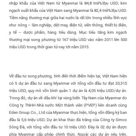
nhập khẩu của Việt Nam từ Myanmar là 84,8 triê%3
ḅ
u USD; kim
ngạch xuất khẩu của Việt Nam sang Myanmar là 82,4 triê%3
ḅ
u USD.
Tiềm năng thương mại giữa hai nước là rất lớn trong nhiều lĩnh vực
như: nông – lâm nghiệp, dệt may, điện tử, viễn thông, thiết bị điện,
y tế – dược phẩm, hàng tiêu dùng. Mục tiêu tăng kim ngạch
thương mại song phương từ 167 triệu USD vào năm 2011 lên 500
triệu USD trong thời gian từ nay tới năm 2015.
Về đầu tư song phương, tính đến thời điểm hiện tại, Việt Nam hiện
có 5 dự án đầu tư sang Myanmar với tổng vốn đầu tư đạt 20,315
triệu USD, quy mô vốn bình quân 1 dự án là 4,05 triệu USD/dự án.
Trong đó, dự án về dầu khí tại vùng biển Tây Nam của Myanmar do
Công ty TNHH Nhà nước Một thành viên (PVEP) liên doanh cùng
Eden Group Co., Ltd của Myanmar thực hiện, tổng vốn đăng ký ban
đầu là 5,6 triệu USD; Dự án khai thác đá trắng của Công ty Simco
Sông Đà, với tổng vốn đầu tư 10 triệu USD. Đây là 02 dự án được
phía Myanmar cấp phép chính thức. Ngoài các dự án nêu trên,