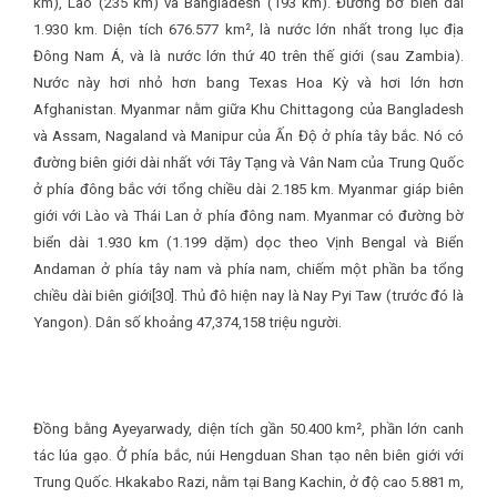
km), Lào (235 km) và Bangladesh (193 km). Đường bờ biển dài
1.930 km. Diện tích 676.577 km², là nước lớn nhất trong lục địa
Đông Nam Á, và là nước lớn thứ 40 trên thế giới (sau Zambia).
Nước này hơi nhỏ hơn bang Texas Hoa Kỳ và hơi lớn hơn
Afghanistan. Myanmar nằm giữa Khu Chittagong của Bangladesh
và Assam, Nagaland và Manipur của Ấn Độ ở phía tây bắc. Nó có
đường biên giới dài nhất với Tây Tạng và Vân Nam của Trung Quốc
ở phía đông bắc với tổng chiều dài 2.185 km. Myanmar giáp biên
giới với Lào và Thái Lan ở phía đông nam. Myanmar có đường bờ
biển dài 1.930 km (1.199 dặm) dọc theo Vịnh Bengal và Biển
Andaman ở phía tây nam và phía nam, chiếm một phần ba tổng
chiều dài biên giới[30]. Thủ đô hiện nay là Nay Pyi Taw (trước đó là
Yangon). Dân số khoảng 47,374,158 triệu người.
Đồng bằng Ayeyarwady, diện tích gần 50.400 km², phần lớn canh
tác lúa gạo. Ở phía bắc, núi Hengduan Shan tạo nên biên giới với
Trung Quốc. Hkakabo Razi, nằm tại Bang Kachin, ở độ cao 5.881 m,