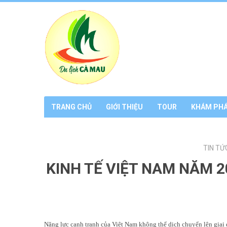
TRANG CHỦ
GIỚI THIỆU
TOUR
KHÁM PH
TIN TỨ
KINH TẾ VIỆT NAM NĂM 2
Năng lực cạnh tranh của Việt Nam không thể dịch chuyển lên giai 