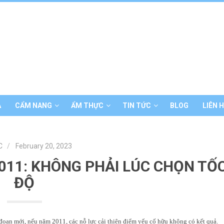
Á
CẨM NANG
ẨM THỰC
TIN TỨC
BLOG
LIÊN 
C
February 20, 2023
011: KHÔNG PHẢI LÚC CHỌN TỐ
ĐỘ
đoạn mới, nếu năm 2011, các nỗ lực cải thiện điểm yếu cố hữu không có kết quả.