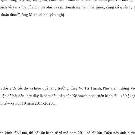
 bạch về tài khoá của Chính phủ và các doanh nghiệp nhà nước, củng cố quản lý t
dự đoán được”, ông Micheal khuyến nghị.
 đổi giữa tốc độ và hiệu quả tăng trưởng. Ông Võ Trí Thành, Phó viện trưởng Vi
ận để bắt đầu, bởi đây là năm đầu tiên của Kế hoạch phát triển kinh tế – xã hội gi
inh tế – xã hội 10 năm 2011-2020…
nh kinh tế vĩ mô, thì bất ổn kinh tế vĩ mô năm 2011 sẽ rất lớn. Điều này ảnh hưở