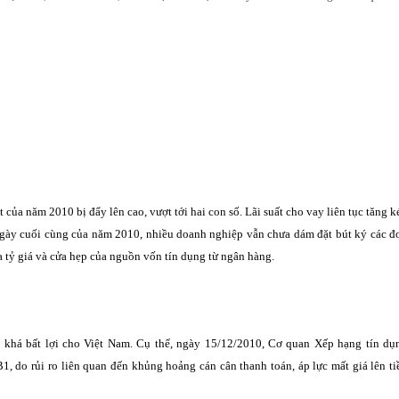
của năm 2010 bị đẩy lên cao, vượt tới hai con số. Lãi suất cho vay liên tục tăng k
ngày cuối cùng của năm 2010, nhiều doanh nghiệp vẫn chưa dám đặt bút ký các đ
a tỷ giá và cửa hẹp của nguồn vốn tín dụng từ ngân hàng.
ố khá bất lợi cho Việt Nam. Cụ thể, ngày 15/12/2010, Cơ quan Xếp hạng tín dụ
do rủi ro liên quan đến khủng hoảng cán cân thanh toán, áp lực mất giá lên ti