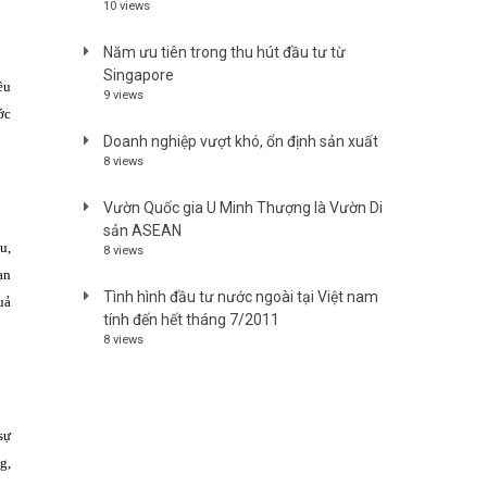
10 views
Năm ưu tiên trong thu hút đầu tư từ
Singapore
ều
9 views
ớc
Doanh nghiệp vượt khó, ổn định sản xuất
8 views
Vườn Quốc gia U Minh Thượng là Vườn Di
sản ASEAN
u,
8 views
ạn
Tình hình đầu tư nước ngoài tại Việt nam
uả
tính đến hết tháng 7/2011
8 views
sự
g,