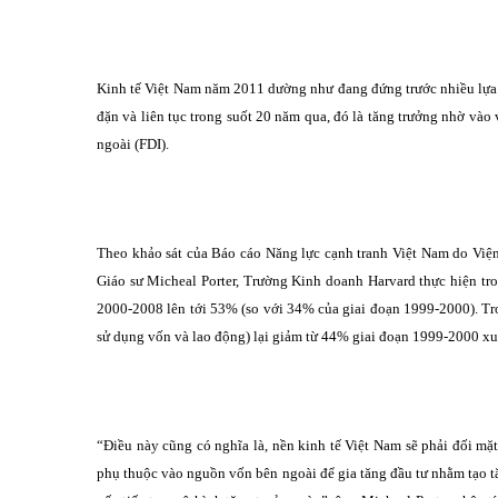
Kinh tế Việt Nam năm 2011 dường như đang đứng trước nhiều lựa c
đặn và liên tục trong suốt 20 năm qua, đó là tăng trưởng nhờ vào
ngoài (FDI).
Theo khảo sát của Báo cáo Năng lực cạnh tranh Việt Nam do Việ
Giáo sư Micheal Porter, Trường Kinh doanh Harvard thực hiện tr
2000-2008 lên tới 53% (so với 34% của giai đoạn 1999-2000). Tro
sử dụng vốn và lao động) lại giảm từ 44% giai đoạn 1999-2000 x
“Điều này cũng có nghĩa là, nền kinh tế Việt Nam sẽ phải đối mặ
phụ thuộc vào nguồn vốn bên ngoài để gia tăng đầu tư nhằm tạo tă