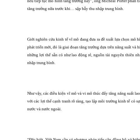
nếu tiếp tục mô hình tăng trưởng này”, ông Micheal Porter phân t
tăng trưởng nữa trước khi… sập bẫy thu nhập trung bình.
Giới nghiên cứu kinh tế vĩ mô đang đưa ra đề xuất lựa chọn mô hì
phát triển mới, đó là giai đoạn tăng trưởng dựa trên năng suất và 
những lợi thế sẵn có như lao động rẻ, nguồn tài nguyên thiên nh
nhập trung bình.
Như vậy, các điều kiện vĩ mô và vi mô thúc đẩy tăng năng suất l
với các lợi thế cạnh tranh rõ ràng, tạo lập môi trường kinh tế có
nước và nước ngoài.
“Đặc biệt, Việt Nam cần có phương pháp tiếp cận đồng bộ và hiệu