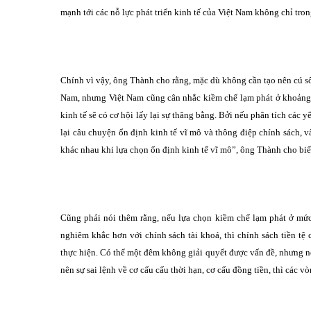
mạnh tới các nỗ lực phát triển kinh tế của Việt Nam không chỉ tro
Chính vì vậy, ông Thành cho rằng, mặc dù không cần tạo nên cú s
Nam, nhưng Việt Nam cũng cân nhắc kiềm chế lạm phát ở khoảng 6
kinh tế sẽ có cơ hội lấy lại sự thăng bằng. Bởi nếu phân tích các 
lại câu chuyện ổn định kinh tế vĩ mô và thông điệp chính sách, v
khác nhau khi lựa chọn ổn định kinh tế vĩ mô”, ông Thành cho biế
Cũng phải nói thêm rằng, nếu lựa chọn kiềm chế lạm phát ở mứ
nghiêm khắc hơn với chính sách tài khoá, thì chính sách tiền tệ
thực hiện. Có thể một đêm không giải quyết được vấn đề, nhưng nế
nên sự sai lệnh về cơ cấu cấu thời hạn, cơ cấu đồng tiền, thì các 