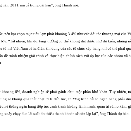
ng năm 2011, mà cả trong dài hạn”, ông Thành nói.
ốc, nếu lựa chọn mục tiêu lạm phát khoảng 3-4% như các đối tác thương mại của Vi
%. “Tất nhiên, khi đó, tăng trưởng có thể không đạt được như dự kiến, nhưng n
yếu tố mà Việt Nam bị hạ điểm tín dụng của các tổ chức xếp hạng, thì có thể phải qu
ấn đề tránh nhiệm giải trình và thực hiện chính sách với áp lực của các nhóm xã h
t.
c khoảng 6%, doanh nghiệp sẽ phải gánh chịu một phần khó khăn. Tuy nhiên, n
 cũng sẽ không quá thắt chặt. “Đã đến lúc, chương trình cải tổ ngân hàng phải đư
u hệ thống ngân hàng tiếp tục cạnh tranh không lành mạnh, quản trị rủi ro kém, g
vòng xoáy chạy đua lãi suất do thiếu thanh khoản sẽ còn lặp lại”, ông Thành dự báo.