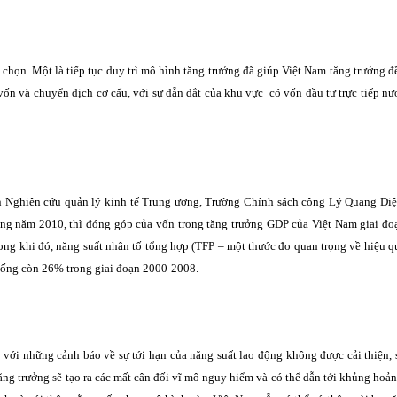
họn. Một là tiếp tục duy trì mô hình tăng trưởng đã giúp Việt Nam tăng trưởng đ
 vốn và chuyển dịch cơ cấu, với sự dẫn dắt của khu vực có vốn đầu tư trực tiếp nư
n Nghiên cứu quản lý kinh tế Trung ương, Trường Chính sách công Lý Quang Diệ
ong năm 2010, thì đóng góp của vốn trong tăng trưởng GDP của Việt Nam giai đo
ng khi đó, năng suất nhân tố tổng hợp (TFP – một thước đo quan trọng về hiệu q
uống còn 26% trong giai đoạn 2000-2008.
t với những cảnh báo về sự tới hạn của năng suất lao động không được cải thiện, 
ng trưởng sẽ tạo ra các mất cân đối vĩ mô nguy hiểm và có thể dẫn tới khủng hoản