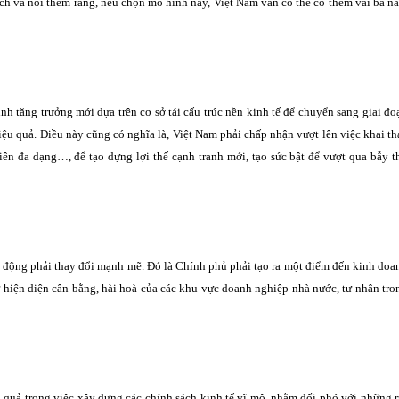
ích và nói thêm rằng, nếu chọn mô hình này, Việt Nam vẫn có thể có thêm vài ba n
nh tăng trưởng mới dựa trên cơ sở tái cấu trúc nền kinh tế để chuyển sang giai đo
hiệu quả. Điều này cũng có nghĩa là, Việt Nam phải chấp nhận vượt lên việc khai th
iên đa dạng…, để tạo dựng lợi thế cạnh tranh mới, tạo sức bật để vượt qua bẫy t
ao động phải thay đổi mạnh mẽ. Đó là Chính phủ phải tạo ra một điểm đến kinh doa
 sự hiện diện cân bằng, hài hoà của các khu vực doanh nghiệp nhà nước, tư nhân tro
 quả trong việc xây dựng các chính sách kinh tế vĩ mô, nhằm đối phó với những r