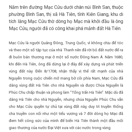
Nằm trên đường Mạc Cửu dưới chân núi Bình San, thuộc
phường Bình San, thị xã Hà Tiên, tỉnh Kiên Giang, khu di
tích lăng Mạc Cửu thờ dòng họ Mạc mà khởi đầu là ông
Mạc Cửu, người đã có công khai phá mảnh đất Hà Tiên.
Mạc Cửu là người Quảng Đông, Trung Quốc, vì không chịu để tóc
và theo một số tập tục của nhà Thanh nên đã rời bỏ đất nước để ra
đi buôn bán thương mại ở một số nước Đông Nam Á. Năm 1680,
khi đến Hà Tiên, ông đã dừng lại ở đây để xây dựng và phát triển
vùng đất này. Đến 8/1708, nhận thấy vị thế rất mạnh của nhà
Nguyễn trong cuộc chiến mở mang bờ cõi phía Nam, Mạc Cửu đã
dâng vùng đất Hà Tiên cho nhà Nguyễn và được Chúa Nguyễn là
Phúc Chu chấp thuận và phong làm “Tổng trấn Hà Tiên”. Mặc dù đã
dâng Hà Tiên cho nhà Nguyễn, nhưng chúa Nguyễn Phúc Chu vẫn
cho Mạc Cửu quyền tự chủ tại vùng đất này, duy trì truyền thống
cha truyền con nối như một tiểu vương và 7 đời dòng họ Mạc đã
đem hết công sức của mình để biến Hà Tiên thành một đầu mối
giao thương của nước Đại Việt xưa với các nước trong vùng.