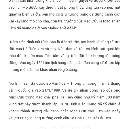
ở vị trí cao nhất trong khu 1, có hình bán nguyệt và được khoét sâu
vào núi. Mộ được xây theo thuật phong thủy, lưng tựa vào núi, mặt
quay ra biển và ở 2 bên mộ có 2 vị tướng bằng đá đứng canh giữ.
Khi xây lăng mộ cho cha, con trai trưởng của Mạc Cửu là Mạc Thiên
Tích đã mang đá ở bên Malaixia về để lát.
Nằm trên đỉnh núi Bình San là đàn xã tắc, nơi hành lễ cúng tế trời
đất của Hà Tiên xưa và nay. Nền đàn xã tắc có hình bát quái lớn
màu đỏ, ở giữa màu đen, tâm vàng, trên đặt 1 lư hương lớn bằng
đồng. Vào ngày 15/1 âm lịch hàng năm, các đàn cúng sẽ được lập
nhưng mỗi năm lại khác nhau về giờ cúng.
Núi Bình San đã được Bộ Văn hóa – Thông tin công nhận là thắng
cảnh quốc gia vào 21/1/1989. Và để ghi nhận công lao của ông
Mạc Cửu trong việc khai phá Hà Tiên cũng như kỷ niệm 300 năm
vùng đất này được thành lập, UBND tỉnh Kiên Giang đã tổ chức lễ
khánh thành tượng đài danh nhân Mạc Cửu cao 10m vào ngày
7/9/2008 tại quảng trường cạnh cầu Tô Châu – thị xã Hà Tiên.