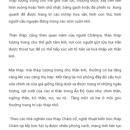
tháp tượng trưng cho thế giới trần tục, thường được xây trên nền
hình vuông hoặc hình chữ nhật, bằng gạch hoặc đá phiến to. Xung
quanh đế được trang trí các môtip hoa văn, hình con thú, hình
người cầu nguyện đứng trong các vòm cuốn nhỏ…
Thân tháp: cũng theo quan niệm của người Chămpa, thân tháp
tượng trưng cho thế giới tâm linh, nơi con người gột rửa bụi trần
được thoát tục để có thể tiếp xúc với tổ tiên và hoà nhập với thần
linh.
Mái tháp: mái tháp tượng trưng cho thần linh, thường có ba tầng
càng lên cao càng thu hẹp. Mỗi tầng lại mô phỏng đầy đủ cấu trúc
cửa chính và cửa giả giống tầng dưới và được trang trí những ngẫu
tượng, vật cưỡi của các vị thần trong Ấn Độ Giáo như: chim thần,
ngỗng thần, bò thần, voi, sư tử… Tầng một và hai ở mỗi góc
thường trang trí các tháp nhỏ.
Theo các nhà nghiên cứu tháp Chàm cổ, nghệ thuật kiến trúc tháp
Chàm tại Mỹ Sơn hội tụ được nhiều phong cách, mang tính liên tục