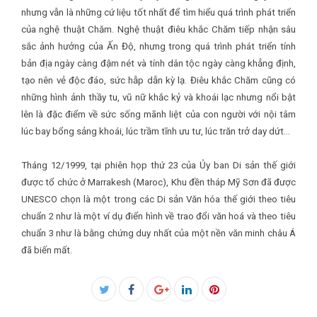
nhưng vẫn là những cứ liệu tốt nhất để tìm hiểu quá trình phát triển
của nghệ thuật Chăm. Nghệ thuật điêu khắc Chăm tiếp nhận sâu
sắc ảnh hưởng của Ấn Độ, nhưng trong quá trình phát triển tính
bản địa ngày càng đậm nét và tính dân tộc ngày càng khẳng định,
tạo nên vẻ độc đáo, sức hẫp dẫn kỳ lạ. Điêu khắc Chăm cũng có
những hình ảnh thầy tu, vũ nữ khắc kỷ và khoái lạc nhưng nổi bật
lên là đặc điểm về sức sống mãnh liệt của con người với nội tâm
lúc bay bổng sảng khoái, lúc trầm tĩnh ưu tư, lúc trăn trở day dứt…
Tháng 12/1999, tại phiên họp thứ 23 của Ủy ban Di sản thế giới
được tổ chức ở Marrakesh (Maroc), Khu đền tháp Mỹ Sơn đã được
UNESCO chọn là một trong các Di sản Văn hóa thế giới theo tiêu
chuẩn 2 như là một ví dụ điển hình về trao đổi văn hoá và theo tiêu
chuẩn 3 như là bằng chứng duy nhất của một nền văn minh châu Á
đã biến mất.
Facebook
Twitter
Google+
LinkedIn
Pinterest