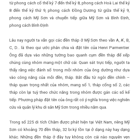
từ phong cách cổ thế kỷ 7 đến thế kỷ 8, phong cách Hoà Lai thế kỷ
8 đến thế kỷ thứ 9, phong cách Ðồng Dương từ giữa thế kỷ 9,
phong cách Mỹ Sơn và chuyển tiếp giữa Mỹ Sơn và Bình Ðịnh,
phong cách Bình Ðịnh
Lâu nay người ta vẫn gọi các đền tháp ở Mỹ Sơn theo vần A, A’, B,
C, D… là theo qui ước phân chia và đặt tên của Henri Parmentier.
Ông đã dựa vào những tường bao quanh cụm đền tháp để xếp
chúng cùng nhóm mang một chữ cái. Quan sát trực tiếp, người ta
thấy rằng việc đánh số trong mỗi nhóm của ông dường như dựa
vào công năng của mỗi đền, tháp. Bắt đầu từ ngôi đền chính –
tháp quan trọng nhất của nhóm, mang số 1; tháp cổng số 2; các
tháp còn lại tuỳ theo chức năng trong nhóm được gán các số kế
tiếp. Phương pháp đặt tên của ông rất có ý nghĩa trong việc nghiên
cứu và quản lý khu di sản Mỹ Sơn trong nhiều năm qua.
Trong số 225 di tích Chăm được phát hiện tại Việt Nam, riêng Mỹ
Sơn có khoảng 70 đền tháp, 32 bi ký tồn tại ở dạng này hay dạng
khác. Những đền tháp ở đây tuy không còn cái nào nguyên vẹn