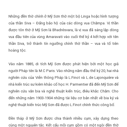
Những đền thờ chính ở Mỹ Sơn thờ một bộ Linga hoặc hình tượng
của thần Siva – Ðấng bảo hộ của các dòng vua Chămpa. Vị thần
được tôn thờ ở Mỹ Sơn là Bhadrésvara, là vị vua đã sáng lập dòng
vua đầu tiên của vùng Amaravati vào cuối thế kỷ 4 kết hợp với tên
thần Siva, trở thành tín ngưỡng chính thờ thần – vua và tổ tiên
hoàng tộc.
Vào năm 1885, di tích Mỹ Sơn được phát hiện bởi một học giả
người Pháp tên là M.C Paris. Vào những năm đầu thế kỷ 20, hai nhà
nghiên cứu của Viễn thông Pháp là L.Finot và L.de Lajonquière và
nhà kiến trúc sư kiêm khảo cổ học H. Parmentier đã đến Mỹ Sơn để
nghiên cứu văn bia và nghệ thuật kiến trúc, điêu khắc Chăm. Cho
đến những năm 1903-1904 những tài liệu cơ bản nhất về bia ký và
nghệ thuật kiến trúc Mỹ Sơn đã được L.Finot chính thức công bố.
Đền tháp ở Mỹ Sơn được chia thành nhiều cụm, xây dựng theo
cùng một nguyên tắc. Kết cấu mỗi cụm gồm có một ngôi đền thờ