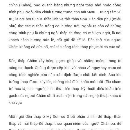
chính (Kalan), bao quanh bằng những ngôi tháp nhỏ hoặc công
trình phụ. Ngôi đền chính tượng trưng cho núi Meru – trung tâm vũ
trụ, là nơi hội tụ của thần linh và thờ thần Siva. Các đền phụ (miếu
phụ) thờ các vị thần trông coi hướng trời. Ngoài ra còn có những
công trình phụ là những ngôi tháp thường có mái lợp ngói, là nơi
khách hành hương sửa lễ, cất giữ đồ tế lễ. Đền thờ của người
Chăm không có cửa sổ, chỉ các công trình tháp phụ mới có cửa sổ.
Đền, tháp Chăm xây bằng gạch, ghép với những mảng trang trí
bằng sa thạch. Chúng được xếp khít với nhau và ngày nay chưa có
công trình nghiên cứu nào xác định được chất kết dính. Sau khi
tường tháp được xây lên, những nhà điêu khắc mới bắt đầu chạm
trổ hoa lá, hình người, hình thú… lên tháp. Kỹ thuật điêu khắc trên
gạch của người Chăm rất ít xuất hiện trong các nghệ thuật khác ở
khu vực.
Mỗi ngôi đền tháp ở Mỹ Sơn có 3 bộ phận chính: đế tháp, thân
tháp và mái tháp:Đế tháp: theo quan niệm của người Chămpa, đế