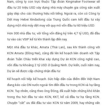
Nam, công ty con trực thuộc Tập đoàn Kingmaker Footwear sẽ
đầu tư 20 triệu USD xây dựng nhà máy chuyên gia công sản xuất
giày dép cho các thương hiệu nổi tiếng. Ngoài ra, còn có Công ty
Dệt may Hebei Xindadong của Trung Quốc cam kết đầu tư xây
dựng một nhà máy dệt may với quy mô vốn đầu tư 60 triệu USD.
Hơn 300 nhà đầu tư, với tổng vốn đăng ký trên 4,7 tỷ USD, đã đầu
tư vào các VSIP kể từ khi thành lập đến nay.
Một nhà đầu tư khác, Amata (Thái Lan), sau khi thành công với
KCN Amata (Đồng Nai), cũng đã lên kế hoạch liên doanh với Tập
đoàn Tuần Châu triển khai xây dựng Dự án KCN công nghệ cao,
vốn đầu tư khoảng 2 tỷ USD ở Quảng Ninh. Dự kiến, cuối năm nay,
Dự án sẽ được cấp chứng nhận đầu tư.
Kế hoạch nối tiếp kế hoạch. Sức hấp dẫn của điểm đến Việt Nam
đang kéo các DN nước ngoài tìm đến đầu tư trong KCN và hạ tầng
KCN. Tuy nhiên, cũng theo ông Đông, đã xuất hiện những khó khăn
trong thu hút đầu tư vào KCN, KKT, kể cả đầu tư hạ tầng KCN.
Chuyện “cắt” ưu đãi đầu tư vào KCN từ năm 2009, hay những vấn