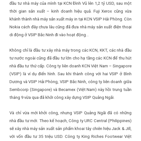
đầu tư nhà máy của mình tại KCN Đình Vũ lên 1,2 tỷ USD, sau một
thời gian sản xuất – kinh doanh hiệu quả. Fuji Xerox cũng vừa
khánh thành nhà máy sản xuất máy in tại KCN VSIP Hải Phòng. Còn
Nokia cách đây chưa lâu cũng đã đưa nhà máy sản xuất điện thoại
di động ở VSIP Bắc Ninh đi vào hoạt động…
Không chỉ là đầu tư xây nhà máy trong các KCN, KKT, các nhà đầu
tư nước ngoài cũng đã đầu tư lớn cho hạ tầng các KCN để thu hút
nhà đầu tư thứ cấp. Công ty liên doanh KCN Việt Nam – Singapore
(VSIP) là ví dụ điển hình. Sau khi thành công với hai VSIP ở Bình
Dương và VSIP Hải Phòng, VSIP Bắc Ninh, công ty liên doanh giữa
Sembcorp (Singapore) và Becamex (Việt Nam) này hồi trung tuần
tháng 9 vừa qua đã khởi công xây dựng VSIP Quảng Ngãi.
Và chỉ vừa mới khởi công, nhưng VSIP Quảng Ngãi đã có những
nhà đầu tư mới. Theo kế hoạch, Công ty URC Central (Philippines)
sẽ xây nhà máy sản xuất sản phẩm khoai tây chiên hiệu Jack & Jill,
với vốn đầu tư 35 triệu USD. Công ty King Riches Footwear Việt