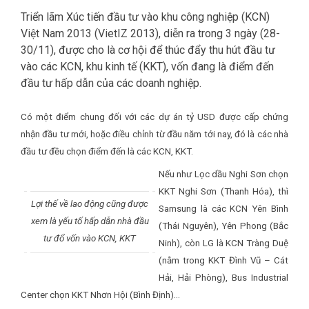
Triển lãm Xúc tiến đầu tư vào khu công nghiệp (KCN)
Việt Nam 2013 (VietIZ 2013), diễn ra trong 3 ngày (28-
30/11), được cho là cơ hội để thúc đẩy thu hút đầu tư
vào các KCN, khu kinh tế (KKT), vốn đang là điểm đến
đầu tư hấp dẫn của các doanh nghiệp.
Có một điểm chung đối với các dự án tỷ USD được cấp chứng
nhận đầu tư mới, hoặc điều chỉnh từ đầu năm tới nay, đó là các nhà
đầu tư đều chọn điểm đến là các KCN, KKT.
Nếu như Lọc dầu Nghi Sơn chọn
KKT Nghi Sơn (Thanh Hóa), thì
Lợi thế về lao động cũng được
Samsung là các KCN Yên Bình
xem là yếu tố hấp dẫn nhà đầu
(Thái Nguyên), Yên Phong (Bắc
tư đổ vốn vào KCN, KKT
Ninh), còn LG là KCN Tràng Duệ
(nằm trong KKT Đình Vũ – Cát
Hải, Hải Phòng), Bus Industrial
Center chọn KKT Nhơn Hội (Bình Định)…