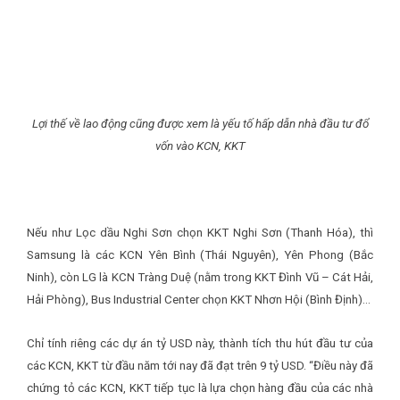
Lợi thế về lao động cũng được xem là yếu tố hấp dẫn nhà đầu tư đổ
vốn vào KCN, KKT
Nếu như Lọc dầu Nghi Sơn chọn KKT Nghi Sơn (Thanh Hóa), thì
Samsung là các KCN Yên Bình (Thái Nguyên), Yên Phong (Bắc
Ninh), còn LG là KCN Tràng Duệ (nằm trong KKT Đình Vũ – Cát Hải,
Hải Phòng), Bus Industrial Center chọn KKT Nhơn Hội (Bình Định)…
Chỉ tính riêng các dự án tỷ USD này, thành tích thu hút đầu tư của
các KCN, KKT từ đầu năm tới nay đã đạt trên 9 tỷ USD. “Điều này đã
chứng tỏ các KCN, KKT tiếp tục là lựa chọn hàng đầu của các nhà