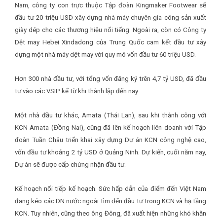
Nam, công ty con trực thuộc Tập đoàn Kingmaker Footwear sẽ
đầu tư 20 triệu USD xây dựng nhà máy chuyên gia công sản xuất
giày dép cho các thương hiệu nổi tiếng. Ngoài ra, còn có Công ty
Dệt may Hebei Xindadong của Trung Quốc cam kết đầu tư xây
dựng một nhà máy dệt may với quy mô vốn đầu tư 60 triệu USD.
Hơn 300 nhà đầu tư, với tổng vốn đăng ký trên 4,7 tỷ USD, đã đầu
tư vào các VSIP kể từ khi thành lập đến nay.
Một nhà đầu tư khác, Amata (Thái Lan), sau khi thành công với
KCN Amata (Đồng Nai), cũng đã lên kế hoạch liên doanh với Tập
đoàn Tuần Châu triển khai xây dựng Dự án KCN công nghệ cao,
vốn đầu tư khoảng 2 tỷ USD ở Quảng Ninh. Dự kiến, cuối năm nay,
Dự án sẽ được cấp chứng nhận đầu tư.
Kế hoạch nối tiếp kế hoạch. Sức hấp dẫn của điểm đến Việt Nam
đang kéo các DN nước ngoài tìm đến đầu tư trong KCN và hạ tầng
KCN. Tuy nhiên, cũng theo ông Đông, đã xuất hiện những khó khăn