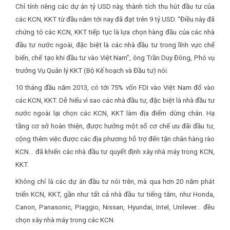
Chỉ tính riêng các dự án tỷ USD này, thành tích thu hút đầu tư của
các KCN, KKT từ đầu năm tới nay đã đạt trên 9 tỷ USD. “Điều này đã
chứng tỏ các KCN, KKT tiếp tục là lựa chọn hàng đầu của các nhà
đầu tư nước ngoài, đặc biệt là các nhà đầu tư trong lĩnh vực chế
biến, chế tạo khi đầu tư vào Việt Nam”, ông Trần Duy Đông, Phó vụ
trưởng Vụ Quản lý KKT (Bộ Kế hoạch và Đầu tư) nói.
10 tháng đầu năm 2013, có tới 75% vốn FDI vào Việt Nam đổ vào
các KCN, KKT. Dễ hiểu vì sao các nhà đầu tư, đặc biệt là nhà đầu tư
nước ngoài lại chọn các KCN, KKT làm địa điểm dừng chân. Hạ
tầng cơ sở hoàn thiện, được hưởng một số cơ chế ưu đãi đầu tư,
cộng thêm việc được các địa phương hỗ trợ đến tận chân hàng rào
KCN… đã khiến các nhà đầu tư quyết định xây nhà máy trong KCN,
KKT.
Không chỉ là các dự án đầu tư nói trên, mà qua hơn 20 năm phát
triển KCN, KKT, gần như tất cả nhà đầu tư tiếng tăm, như Honda,
Canon, Panasonic, Piaggio, Nissan, Hyundai, Intel, Unilever… đều
chọn xây nhà máy trong các KCN.