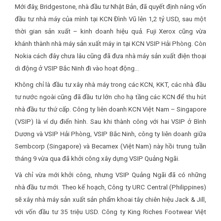
Mới đây, Bridgestone, nhà đầu tư Nhật Bản, đã quyết định nâng vốn
đầu tư nhà máy của mình tại KCN Đình Vũ lên 1,2 tỷ USD, sau một
thời gian sản xuất – kinh doanh hiệu quả. Fuji Xerox cũng vừa
khánh thành nhà máy sản xuất máy in tại KCN VSIP Hải Phòng. Còn
Nokia cách đây chưa lâu cũng đã đưa nhà máy sản xuất điện thoại
di động ở VSIP Bắc Ninh đi vào hoạt động…
Không chỉ là đầu tư xây nhà máy trong các KCN, KKT, các nhà đầu
tư nước ngoài cũng đã đầu tư lớn cho hạ tầng các KCN để thu hút
nhà đầu tư thứ cấp. Công ty liên doanh KCN Việt Nam – Singapore
(VSIP) là ví dụ điển hình. Sau khi thành công với hai VSIP ở Bình
Dương và VSIP Hải Phòng, VSIP Bắc Ninh, công ty liên doanh giữa
Sembcorp (Singapore) và Becamex (Việt Nam) này hồi trung tuần
tháng 9 vừa qua đã khởi công xây dựng VSIP Quảng Ngãi.
Và chỉ vừa mới khởi công, nhưng VSIP Quảng Ngãi đã có những
nhà đầu tư mới. Theo kế hoạch, Công ty URC Central (Philippines)
sẽ xây nhà máy sản xuất sản phẩm khoai tây chiên hiệu Jack & Jill,
với vốn đầu tư 35 triệu USD. Công ty King Riches Footwear Việt