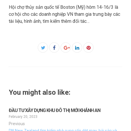
Hội chợ thủy sản quốc tế Boston (Mỹ) hôm 14-16/3 là
cơ hội cho các doanh nghiệp VN tham gia trưng bày các
tài liệu, hình ảnh, tìm kiếm thêm đối tác…
Facebook
Twitter
Google+
LinkedIn
Pinterest
You might also like:
ĐẦU TƯ XÂY DỰNG KHU ĐÔ THỊ MỚI KHÁNH AN
February 20, 2023
Previous
DN New Zealand tìm kiếm nhà cung cấp dệt may, hải sản và