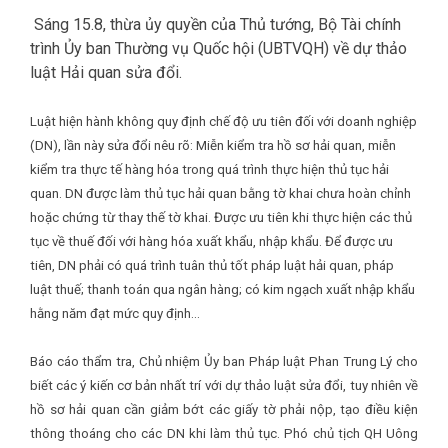
Sáng 15.8, thừa ủy quyền của Thủ tướng, Bộ Tài chính
trình Ủy ban Thường vụ Quốc hội (UBTVQH) về dự thảo
luật Hải quan sửa đổi.
Luật hiện hành không quy định chế độ ưu tiên đối với doanh nghiệp
(DN), lần này sửa đổi nêu rõ: Miễn kiểm tra hồ sơ hải quan, miễn
kiểm tra thực tế hàng hóa trong quá trình thực hiện thủ tục hải
quan. DN được làm thủ tục hải quan bằng tờ khai chưa hoàn chỉnh
hoặc chứng từ thay thế tờ khai. Được ưu tiên khi thực hiện các thủ
tục về thuế đối với hàng hóa xuất khẩu, nhập khẩu. Để được ưu
tiên, DN phải có quá trình tuân thủ tốt pháp luật hải quan, pháp
luật thuế; thanh toán qua ngân hàng; có kim ngạch xuất nhập khẩu
hằng năm đạt mức quy định…
Báo cáo thẩm tra, Chủ nhiệm Ủy ban Pháp luật Phan Trung Lý cho
biết các ý kiến cơ bản nhất trí với dự thảo luật sửa đổi, tuy nhiên về
hồ sơ hải quan cần giảm bớt các giấy tờ phải nộp, tạo điều kiện
thông thoáng cho các DN khi làm thủ tục. Phó chủ tịch QH Uông