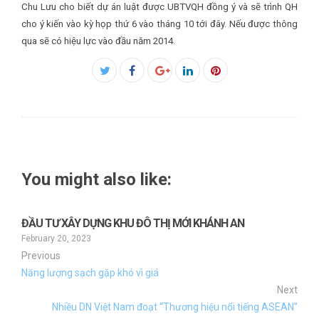
Chu Lưu cho biết dự án luật được UBTVQH đồng ý và sẽ trình QH
cho ý kiến vào kỳ họp thứ 6 vào tháng 10 tới đây. Nếu được thông
qua sẽ có hiệu lực vào đầu năm 2014.
Facebook
Twitter
Google+
LinkedIn
Pinterest
You might also like:
ĐẦU TƯ XÂY DỰNG KHU ĐÔ THỊ MỚI KHÁNH AN
February 20, 2023
Previous
Năng lượng sạch gặp khó vì giá
Next
Nhiều DN Việt Nam đoạt “Thương hiệu nổi tiếng ASEAN”