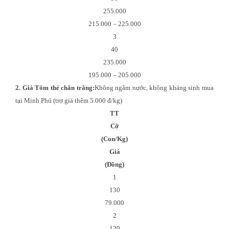
255.000
215.000 – 225.000
3
40
235.000
195.000 – 205.000
2. Giá Tôm thẻ chân trắng:
Không ngâm nước, không kháng sinh mua
tại Minh Phú (trợ giá thêm 5.000 đ/kg)
TT
Cỡ
(Con/Kg)
Giá
(Đồng)
1
130
79.000
2
120