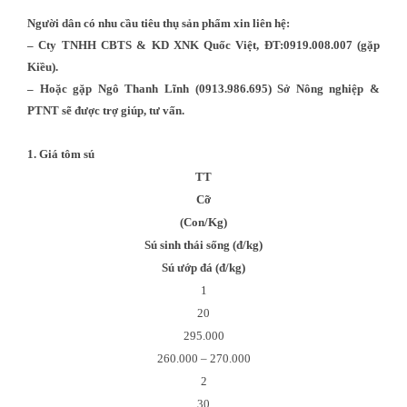
Người dân có nhu cầu tiêu thụ sản phẩm xin liên hệ:
– Cty TNHH CBTS & KD XNK Quốc Việt, ĐT:0919.008.007 (gặp
Kiều).
– Hoặc gặp Ngô Thanh Lĩnh (0913.986.695) Sở Nông nghiệp &
PTNT sẽ được trợ giúp, tư vấn.
1. Giá tôm sú
TT
Cỡ
(Con/Kg)
Sú sinh thái sống (đ/kg)
Sú ướp đá (đ/kg)
1
20
295.000
260.000 – 270.000
2
30