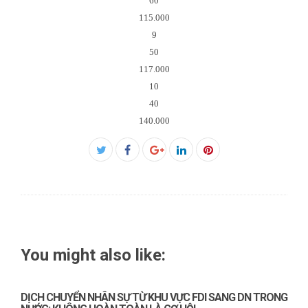
60
115.000
9
50
117.000
10
40
140.000
Facebook
Twitter
Google+
LinkedIn
Pinterest
You might also like:
DỊCH CHUYỂN NHÂN SỰ TỪ KHU VỰC FDI SANG DN TRONG