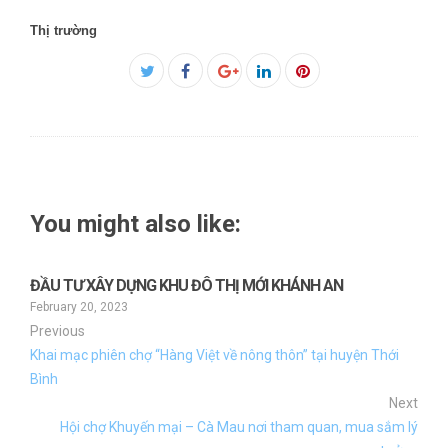
Thị trường
Facebook
Twitter
Google+
LinkedIn
Pinterest
You might also like:
ĐẦU TƯ XÂY DỰNG KHU ĐÔ THỊ MỚI KHÁNH AN
February 20, 2023
Previous
Khai mạc phiên chợ “Hàng Việt về nông thôn” tại huyện Thới
Bình
Next
Hội chợ Khuyến mại – Cà Mau nơi tham quan, mua sắm lý