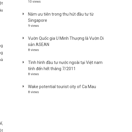
10 views
ệt
ậu
Năm ưu tiên trong thu hút đầu tư từ
Singapore
9 views
Vườn Quốc gia U Minh Thượng là Vườn Di
sản ASEAN
ng
8 views
ng
hà
Tình hình đầu tư nước ngoài tại Việt nam
tính đến hết tháng 7/2011
8 views
Wake potential tourist city of Ca Mau
8 views
ế,
ột