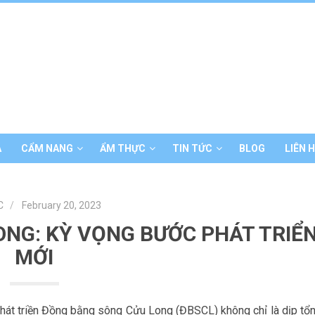
Á
CẨM NANG
ẨM THỰC
TIN TỨC
BLOG
LIÊN 
C
February 20, 2023
NG: KỲ VỌNG BƯỚC PHÁT TRIỂ
MỚI
phát triền Đồng bằng sông Cửu Long (ĐBSCL) không chỉ là dịp tổ