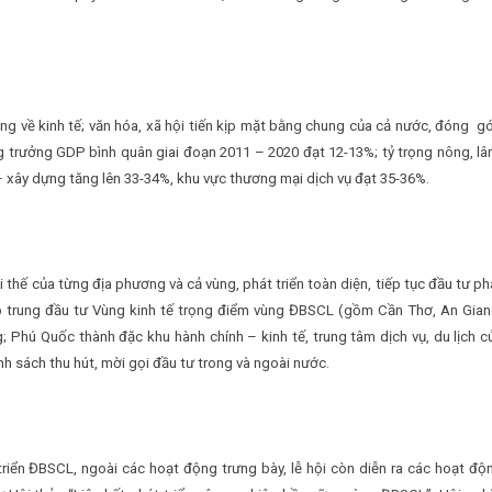
g về kinh tế; văn hóa, xã hội tiến kịp mặt bằng chung của cả nước, đóng g
g trưởng GDP bình quân giai đoạn 2011 – 2020 đạt 12-13%; tỷ trọng nông, lâ
xây dựng tăng lên 33-34%, khu vực thương mại dịch vụ đạt 35-36%.
i thế của từng địa phương và cả vùng, phát triển toàn diện, tiếp tục đầu tư ph
tập trung đầu tư Vùng kinh tế trọng điểm vùng ĐBSCL (gồm Cần Thơ, An Gian
 Phú Quốc thành đặc khu hành chính – kinh tế, trung tâm dịch vụ, du lịch c
h sách thu hút, mời gọi đầu tư trong và ngoài nước.
riển ĐBSCL, ngoài các hoạt động trưng bày, lễ hội còn diễn ra các hoạt độ