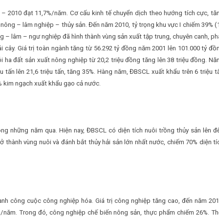
– 2010 đạt 11,7%/năm. Cơ cấu kinh tế chuyển dịch theo hướng tích cực, tă
 nông – lâm nghiệp – thủy sản. Đến năm 2010, tỷ trọng khu vực I chiếm 39% (
Nông – lâm – ngư nghiệp đã hình thành vùng sản xuất tập trung, chuyên canh, ph
rái cây. Giá trị toàn ngành tăng từ 56.292 tỷ đồng năm 2001 lên 101.000 tỷ đồ
 ha đất sản xuất nông nghiệp từ 20,2 triệu đồng tăng lên 38 triệu đồng. Nă
ệu tấn lên 21,6 triệu tấn, tăng 35%. Hàng năm, ĐBSCL xuất khẩu trên 6 triệu t
% kim ngạch xuất khẩu gạo cả nước.
ong những năm qua. Hiện nay, ĐBSCL có diện tích nuôi trồng thủy sản lên đ
ở thành vùng nuôi và đánh bắt thủy hải sản lớn nhất nước, chiếm 70% diện tí
nh công cuộc công nghiệp hóa. Giá trị công nghiệp tăng cao, đến năm 201
8%/năm. Trong đó, công nghiệp chế biến nông sản, thực phẩm chiếm 26%. Th