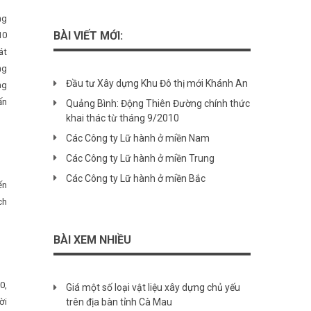
ng
BÀI VIẾT MỚI:
10
át
ng
Đầu tư Xây dựng Khu Đô thị mới Khánh An
ng
ấn
Quảng Bình: Động Thiên Đường chính thức
khai thác từ tháng 9/2010
Các Công ty Lữ hành ở miền Nam
Các Công ty Lữ hành ở miền Trung
Các Công ty Lữ hành ở miền Bắc
ến
ch
BÀI XEM NHIỀU
0,
Giá một số loại vật liệu xây dựng chủ yếu
ời
trên địa bàn tỉnh Cà Mau