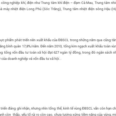
 công nghiệp khí, điện như Trung tâm khí điện – đạm Cà Mau, Trung tâm nhi
hà máy nhiệt điện Long Phú (Sóc Trăng), Trung tâm nhiệt điện sông Hậu (H
thực phẩm phát triển nên xuất khẩu của ĐBSCL trong những năm qua cũng tă
 tăng bình quân 17,8%/năm. Đến năm 2010, tổng kim ngạch xuất khẩu toàn vù
g tổng vốn đầu tư toàn xã hội đạt 627 ngàn tỷ đồng, trong đó ngân sách n
ư của doanh nghiệp và vốn đầu tư xã hội…
riển đáng ghi nhận, nhưng nhìn tổng thể, kinh tế vùng ĐBSCL vẫn còn hạn ch
ranh còn thấp; yếu tố rủi ro còn cao, chưa tương xứng tiềm năng của vùng; m