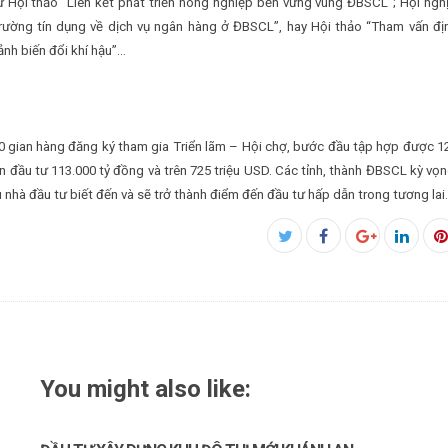
 Hội thảo “Liên kết phát triển nông nghiệp bền vững vùng ĐBSCL”; Hội nghị
 trường tín dụng về dịch vụ ngân hàng ở ĐBSCL”, hay Hội thảo “Tham vấn đị
nh biến đổi khí hậu”…
00 gian hàng đăng ký tham gia Triển lãm – Hội chợ, bước đầu tập hợp được 1
n đầu tư 113.000 tỷ đồng và trên 725 triệu USD. Các tỉnh, thành ĐBSCL kỳ vọn
 nhà đầu tư biết đến và sẽ trở thành điểm đến đầu tư hấp dẫn trong tương lai.
Facebook
Twitter
Google+
Linked
P
You might also like: