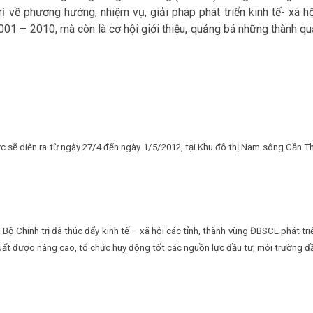
 về phương hướng, nhiệm vụ, giải pháp phát triển kinh tế- xã hộ
1 – 2010, mà còn là cơ hội giới thiệu, quảng bá những thành qu
ức sẽ diễn ra từ ngày 27/4 đến ngày 1/5/2012, tại Khu đô thị Nam sông Cần T
ộ Chính trị đã thúc đẩy kinh tế – xã hội các tỉnh, thành vùng ĐBSCL phát tri
xuất được nâng cao, tổ chức huy động tốt các nguồn lực đầu tư, môi trường đ