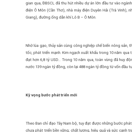
gian qua, ĐBSCL đã thu hút nhiều dự án lớn đầu tư vào ngành
điện Ô Môn (Cần Thơ), nhà máy điện Duyên Hải (Trà Vinh), n
Giang), đường ống dẫn khí Lô B – Ô Môn.
Nhờ lúa gạo, thủy sản cùng công nghiệp chế biến nông sản, 
tốc, phát triển mạnh. Kim ngạch xuất khẩu trong 10 năm qua
đạt hơn 6,8 tỷ USD… Trong 10 năm qua, toàn vùng đã huy độn
nước 139 ngàn tỷ đồng, còn lại 488 ngàn tỷ đồng từ vốn đầu t
Kỳ vọng bước phát triển mới
Theo Ban chỉ đạo Tây Nam bộ, tuy đạt được những bước phát t
chưa phát triển bền vững; chất lượng, hiệu quả và sức cạnh t