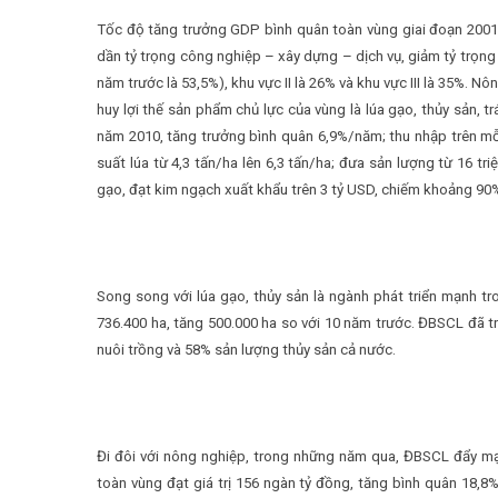
Tốc độ tăng trưởng GDP bình quân toàn vùng giai đoạn 2001 
dần tỷ trọng công nghiệp – xây dựng – dịch vụ, giảm tỷ trọng
năm trước là 53,5%), khu vực II là 26% và khu vực III là 35%. 
huy lợi thế sản phẩm chủ lực của vùng là lúa gạo, thủy sản, t
năm 2010, tăng trưởng bình quân 6,9%/năm; thu nhập trên mỗi
suất lúa từ 4,3 tấn/ha lên 6,3 tấn/ha; đưa sản lượng từ 16 tri
gạo, đạt kim ngạch xuất khẩu trên 3 tỷ USD, chiếm khoảng 90
Song song với lúa gạo, thủy sản là ngành phát triển mạnh tr
736.400 ha, tăng 500.000 ha so với 10 năm trước. ĐBSCL đã tr
nuôi trồng và 58% sản lượng thủy sản cả nước.
Đi đôi với nông nghiệp, trong những năm qua, ĐBSCL đẩy mạ
toàn vùng đạt giá trị 156 ngàn tỷ đồng, tăng bình quân 18,