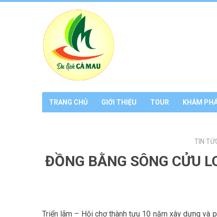
TRANG CHỦ
GIỚI THIỆU
TOUR
KHÁM PH
TIN TỨ
ĐỒNG BẰNG SÔNG CỬU LO
Triển lãm – Hội chợ thành tựu 10 năm xây dựng và 