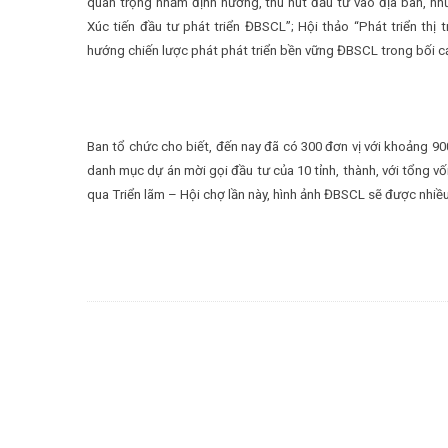
quan trọng nhằm định hướng, thu hút đầu tư vào địa bàn, như
Xúc tiến đầu tư phát triển ĐBSCL”; Hội thảo “Phát triển thị
hướng chiến lược phát phát triển bền vững ĐBSCL trong bối cả
Ban tổ chức cho biết, đến nay đã có 300 đơn vị với khoảng 9
danh mục dự án mời gọi đầu tư của 10 tỉnh, thành, với tổng vố
qua Triển lãm – Hội chợ lần này, hình ảnh ĐBSCL sẽ được nhiều