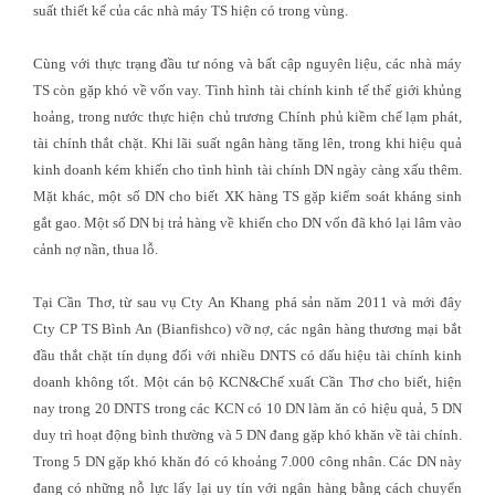
suất thiết kế của các nhà máy TS hiện có trong vùng.
Cùng với thực trạng đầu tư nóng và bất cập nguyên liệu, các nhà máy
TS còn gặp khó về vốn vay. Tình hình tài chính kinh tế thế giới khủng
hoảng, trong nước thực hiện chủ trương Chính phủ kiềm chế lạm phát,
tài chính thắt chặt. Khi lãi suất ngân hàng tăng lên, trong khi hiệu quả
kinh doanh kém khiến cho tình hình tài chính DN ngày càng xấu thêm.
Mặt khác, một số DN cho biết XK hàng TS gặp kiểm soát kháng sinh
gắt gao. Một số DN bị trả hàng về khiến cho DN vốn đã khó lại lâm vào
cảnh nợ nần, thua lỗ.
Tại Cần Thơ, từ sau vụ Cty An Khang phá sản năm 2011 và mới đây
Cty CP TS Bình An (Bianfishco) vỡ nợ, các ngân hàng thương mại bắt
đầu thắt chặt tín dụng đối với nhiều DNTS có dấu hiệu tài chính kinh
doanh không tốt. Một cán bộ KCN&Chế xuất Cần Thơ cho biết, hiện
nay trong 20 DNTS trong các KCN có 10 DN làm ăn có hiệu quả, 5 DN
duy trì hoạt động bình thường và 5 DN đang gặp khó khăn về tài chính.
Trong 5 DN gặp khó khăn đó có khoảng 7.000 công nhân. Các DN này
đang có những nỗ lực lấy lại uy tín với ngân hàng bằng cách chuyển