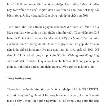
hơn 10.000 ha vùng nuôi tôm công nghiệp. Tuy nhiên từ đầu năm đến
nay, tôm vẫn bệnh chết. Người dân nuôi tôm đổ cho thời tiết thay đổi
bất thường. Riêng vùng nuôi tôm công nghiệp bị chết hơn 50%.
Tình hình khó khăn thiếu nguyên liệu chưa dứt, một số DNTS ở Cà
Mau còn lâm vào cảnh nợ nần, thiếu vốn sản xuất. Theo Hiệp hội Chế
biến và Xuất khẩu thủy sản Cà Mau (CASEP), Cà Mau có 34 nhà máy
chế biến tôm XK. Song, do khó khăn về nguyên liệu và gặp khó về vốn
nên hiện chỉ có khoảng 40% nhà máy làm ăn hiệu quả; có 30% DN
đang khó khăn và có nguy cơ phá sản. Số các DN đang hoạt động công
suất chưa đạt tới 50%. Hệ quả này làm cho hơn 40.000 công nhân phải
giãn ca, nghỉ luân phiên, thu nhập giảm sút và nguy cơ mất việc làm.
Tăng trưởng nóng
Theo các chuyên gia kinh tế, ngành công nghiệp chế biến TS ở ĐBSCL
có bước tăng trưởng nhanh. Chỉ trong 6-7 năm, nhà máy TS mọc lên với
mật độ dày. Trong khi nguồn nguyên liệu TS trong vùng chưa thể đáp