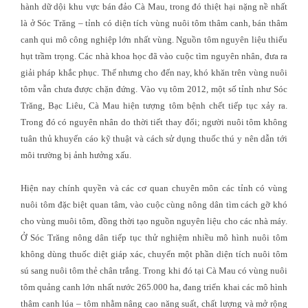
hành dữ dội khu vực bán đảo Cà Mau, trong đó thiệt hại nặng nề nhất
là ở Sóc Trăng – tỉnh có diện tích vùng nuôi tôm thâm canh, bán thâm
canh qui mô công nghiệp lớn nhất vùng. Nguồn tôm nguyên liệu thiếu
hụt trầm trọng. Các nhà khoa học đã vào cuộc tìm nguyên nhân, đưa ra
giải pháp khắc phục. Thế nhưng cho đến nay, khó khăn trên vùng nuôi
tôm vẫn chưa được chặn đứng. Vào vụ tôm 2012, một số tỉnh như Sóc
Trăng, Bạc Liêu, Cà Mau hiện tượng tôm bệnh chết tiếp tục xảy ra.
Trong đó có nguyên nhân do thời tiết thay đổi; người nuôi tôm không
tuân thủ khuyến cáo kỹ thuật và cách sử dụng thuốc thú y nên dẫn tới
môi trường bị ảnh hưởng xấu.
Hiện nay chính quyền và các cơ quan chuyên môn các tỉnh có vùng
nuôi tôm đặc biệt quan tâm, vào cuộc cùng nông dân tìm cách gỡ khó
cho vùng muôi tôm, đồng thời tạo nguồn nguyên liệu cho các nhà máy.
Ở Sóc Trăng nông dân tiếp tục thử nghiệm nhiều mô hình nuôi tôm
không dùng thuốc diệt giáp xác, chuyển một phần diện tích nuôi tôm
sú sang nuôi tôm thẻ chân trắng. Trong khi đó tại Cà Mau có vùng nuôi
tôm quảng canh lớn nhất nước 265.000 ha, đang triển khai các mô hình
thâm canh lúa – tôm nhằm nâng cao năng suất, chất lượng và mở rộng