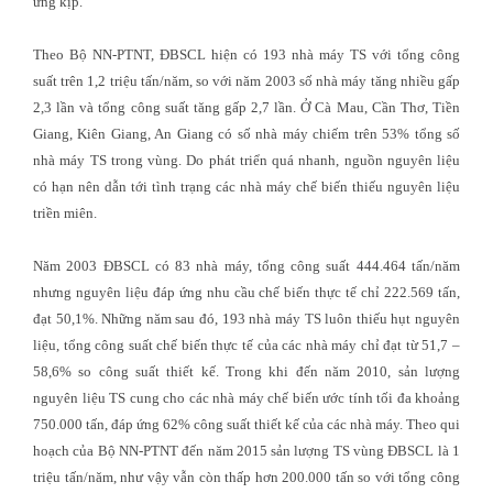
ứng kịp.
Theo Bộ NN-PTNT, ĐBSCL hiện có 193 nhà máy TS với tổng công
suất trên 1,2 triệu tấn/năm, so với năm 2003 số nhà máy tăng nhiều gấp
2,3 lần và tổng công suất tăng gấp 2,7 lần. Ở Cà Mau, Cần Thơ, Tiền
Giang, Kiên Giang, An Giang có số nhà máy chiếm trên 53% tổng số
nhà máy TS trong vùng. Do phát triển quá nhanh, nguồn nguyên liệu
có hạn nên dẫn tới tình trạng các nhà máy chế biến thiếu nguyên liệu
triền miên.
Năm 2003 ĐBSCL có 83 nhà máy, tổng công suất 444.464 tấn/năm
nhưng nguyên liệu đáp ứng nhu cầu chế biến thực tế chỉ 222.569 tấn,
đạt 50,1%. Những năm sau đó, 193 nhà máy TS luôn thiếu hụt nguyên
liệu, tổng công suất chế biến thực tế của các nhà máy chỉ đạt từ 51,7 –
58,6% so công suất thiết kế. Trong khi đến năm 2010, sản lượng
nguyên liệu TS cung cho các nhà máy chế biến ước tính tối đa khoảng
750.000 tấn, đáp ứng 62% công suất thiết kế của các nhà máy. Theo qui
hoạch của Bộ NN-PTNT đến năm 2015 sản lượng TS vùng ĐBSCL là 1
triệu tấn/năm, như vậy vẫn còn thấp hơn 200.000 tấn so với tổng công