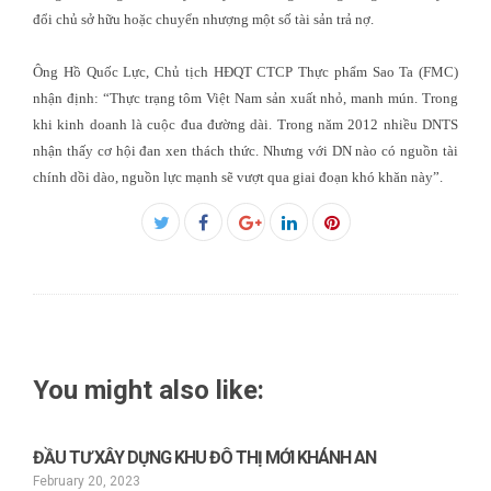
đổi chủ sở hữu hoặc chuyển nhượng một số tài sản trả nợ.
Ông Hồ Quốc Lực, Chủ tịch HĐQT CTCP Thực phẩm Sao Ta (FMC)
nhận định: “Thực trạng tôm Việt Nam sản xuất nhỏ, manh mún. Trong
khi kinh doanh là cuộc đua đường dài. Trong năm 2012 nhiều DNTS
nhận thấy cơ hội đan xen thách thức. Nhưng với DN nào có nguồn tài
chính dồi dào, nguồn lực mạnh sẽ vượt qua giai đoạn khó khăn này”.
Facebook
Twitter
Google+
LinkedIn
Pinterest
You might also like:
ĐẦU TƯ XÂY DỰNG KHU ĐÔ THỊ MỚI KHÁNH AN
February 20, 2023