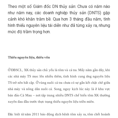
Theo một số Giám đốc DN thủy sản: Chưa có năm nào
như năm nay, các doanh nghiệp thủy sản (DNTS) gặp
cảnh khó khăn trăm bề. Qua hơn 3 tháng đầu năm, tình
hình thiếu nguyên liệu tái diễn như đã từng xảy ra, nhưng
mức độ trầm trọng hơn.
Thiếu nguyên liệu, thiếu vốn
Ở ĐBSCL, XK thủy sản chủ yếu là tôm và cá tra. Mấy năm gần đây, khi
các nhà máy TS mọc lên nhiều thêm, tình hình cung ứng nguyên liệu
TS trở nên bất cập. Ở vùng nuôi cá tra chưa có sự gắn kết chặt chẽ giữa
nhà máy và nông dân nuôi cá. Song, nguy kịch lúc này là ở khu vực
bán đảo Cà Mau – nơi tập trung nhiều DNTS chế biến tôm XK thường
xuyên đau đầu trước thực trạng thiếu nguyên liệu triền miên.
Đặc biệt từ năm 2011 báo động dịch bệnh tôm xảy ra, tôm chết hoành