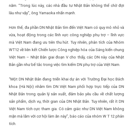
năm. “Trong lúc này, các nhà đầu tư Nhật Bản không thể chờ đợi
lâu như vậy”, ông Yamaoka nhấn mạnh.
Hơn thế, đa phần DN Nhật Bản tìm đến Việt Nam có quy mô nhỏ và
vừa, hoạt động trong các lĩnh vực công nghiệp phụ trợ – lĩnh vực
mà Việt Nam đang ưu tiên thu hút. Tuy nhiên, phân tích của Nhóm
WT12 về liên kết Chiến lược Công nghiệp hóa của Sáng kiến chung
Việt Nam – Nhật Bản giai đoạn V cho thấy, các DN này của Nhật
Bản gần như bế tắc trong việc tìm kiếm DN phụ trợ của Việt Nam.
“Một DN Nhật Bản đang triển khai dự án với Trường Đại học Bách
khoa (Hà Nội) nhằm tìm DN Việt Nam phối hợp trực tiếp của DN
Nhật Bản trong quản lý sản xuất, đảm bảo yêu cầu về chất lượng
sản phẩm, dịch vụ, thời gian của DN Nhật Bản. Tuy nhiên, rất ít DN
Việt Nam tích cực tham gia. Có cảm giác như DN Việt Nam không
mặn mà lắm với cơ hội làm ăn này”, báo cáo của nhóm W T 12 phân
tích.