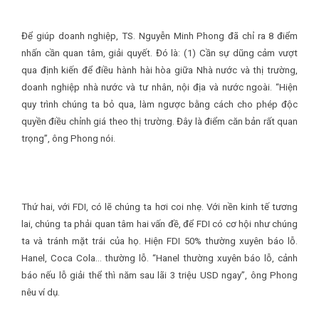
Để giúp doanh nghiệp, TS. Nguyễn Minh Phong đã chỉ ra 8 điểm
nhấn cần quan tâm, giải quyết. Đó là: (1) Cần sự dũng cảm vượt
qua định kiến để điều hành hài hòa giữa Nhà nước và thị trường,
doanh nghiệp nhà nước và tư nhân, nội địa và nước ngoài. “Hiện
quy trình chúng ta bỏ qua, làm ngược bằng cách cho phép độc
quyền điều chỉnh giá theo thị trường. Đây là điểm căn bản rất quan
trọng”, ông Phong nói.
Thứ hai, với FDI, có lẽ chúng ta hơi coi nhẹ. Với nền kinh tế tương
lai, chúng ta phải quan tâm hai vấn đề, để FDI có cơ hội như chúng
ta và tránh mặt trái của họ. Hiện FDI 50% thường xuyên báo lỗ.
Hanel, Coca Cola… thường lỗ. “Hanel thường xuyên báo lỗ, cảnh
báo nếu lỗ giải thể thì năm sau lãi 3 triệu USD ngay”, ông Phong
nêu ví dụ.