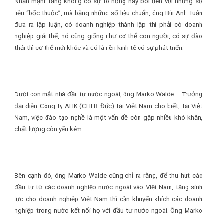
Nhấn mạnh rằng không có sự tô hồng hay bôi đen với những số
liệu “bốc thuốc”, mà bằng những số liệu chuẩn, ông Bùi Anh Tuấn
đưa ra lập luận, có doanh nghiệp thành lập thì phải có doanh
nghiệp giải thể, nó cũng giống như cơ thể con người, có sự đào
thải thì cơ thể mới khỏe và đó là nền kinh tế có sự phát triển.
Dưới con mắt nhà đầu tư nước ngoài, ông Marko Walde – Trưởng
đại diện Công ty AHK (CHLB Đức) tại Việt Nam cho biết, tại Việt
Nam, việc đào tạo nghề là một vấn đề còn gặp nhiều khó khăn,
chất lượng còn yếu kém.
Bên cạnh đó, ông Marko Walde cũng chỉ ra rằng, để thu hút các
đầu tư từ các doanh nghiệp nước ngoài vào Việt Nam, tăng sinh
lực cho doanh nghiệp Việt Nam thì cần khuyến khích các doanh
nghiệp trong nước kết nối họ với đầu tư nước ngoài. Ông Marko