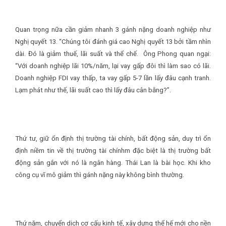
Quan trọng nữa cần giảm nhanh 3 gánh nặng doanh nghiệp như
Nghị quyết 13. “Chúng tôi đánh giá cao Nghị quyết 13 bởi tầm nhìn
dài. Đó là giảm thuế, lãi suất và thể chế. Ông Phong quan ngại:
“Với doanh nghiệp lãi 10%/năm, lại vay gấp đôi thì làm sao có lãi.
Doanh nghiệp FDI vay thấp, ta vay gấp 5-7 lần lấy đâu cạnh tranh.
Lạm phát như thế, lãi suất cao thì lấy đâu cân bằng?”.
Thứ tư, giữ ổn định thị trường tài chính, bất động sản, duy trì ổn
định niềm tin về thị trường tài chínhm đặc biệt là thị trường bất
động sản gắn với nó là ngân hàng. Thái Lan là bài học. Khi kho
công cụ vĩ mô giảm thì gánh nặng này không bình thường.
Thứ năm, chuyển dịch cơ cấu kinh tế, xây dựng thể hế mới cho nền