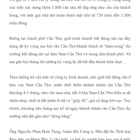
xúc tiến xây dựng thêm 1.000 căn nhà để đáp ứng nhu cầu của khách
hàng, với mức giá nhà thô hoàn thiện mặt tiền từ 730 triệu đến 1.500
triệu đồng
Riêng tại thành phố Cần Thơ, giới kinh doanh bất động sản tại đây
đang rất kỳ vọng sau khi cầu Cần Thơ khánh thành sẽ “hâm nóng” thị
trường bất động sản tại khu Nam Cần Thơ và trung tâm thành phố. Và
sau gần hai tháng thì những kỳ vọng ấy đã bắt đầu thành hiện thực…
Theo thống kê của một số công ty kinh doanh, môi giới bất động sản ở
khu vực Nam Cần Thơ, trước thời điểm khánh thành cầu Cần Thơ
khoảng 4-5 tháng, nhu cầu mua nhà, đất ở khu Nam Cần Thơ diễn ra rất
nhộn nhịp, nhất là đất phân lô đã có “giấy đỏ”, giá cả tăng liên tục. Tuy
nhiên, khoảng nửa tháng sau kể từ ngày khánh thành cầu Cần Thơ, thị
trường nhà đất gần như “đóng băng”.
Ông Nguyễn Phan Hoài Tùng, Giám đốc Công ty Nhà đất An Thới (tại
Khu dân cư Hưng Phú 1) cho biết, có thể do người bán neo giá ở mức