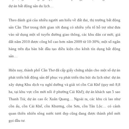
dự án bất động sản du lịch…
Theo đánh giá của nhiều người am hiểu về đất đai, thị trường bất động
sản Cần Thơ trong thời gian tới đang có nhiều yếu tố hỗ trợ như đưa
vào sử dụng một số tuyến đường giao thông, các khu dân cư mới; giá
đất năm 2010 được công bố cao hơn năm 2009 từ 10-30%; một số ngân
hàng trên địa bàn bắt đầu tạo điều kiện cho kênh tín dụng bất động
sản…
Hiện nay, thành phố Cần Thơ đã cấp giấy chứng nhận cho một số dự án
phát triển bất động sản để phục vụ phát triển thu hút du lịch như: dự án
xây dựng Khu dịch vụ nghỉ dưỡng và giải trí cồn Cái Khế (quy mô 8,8
ha, tại khu vực cồn mới nổi ở phường Cái Khế); dự án khách sạn 5 sao
Thanh Trà; dự án cao ốc Xuân Quang… Ngoài ra, các khu cù lao như
cồn ấu, cồn Cái Khế, cồn Khương, cồn Sơn, cồn Tân Lộc… có cảnh
quan thiên nhiên sông nước tươi đẹp cũng đang được thành phố mời
gọi đầu tư.