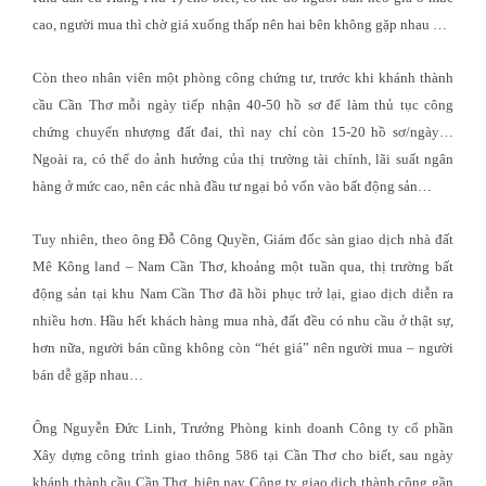
cao, người mua thì chờ giá xuống thấp nên hai bên không gặp nhau …
Còn theo nhân viên một phòng công chứng tư, trước khi khánh thành
cầu Cần Thơ mỗi ngày tiếp nhận 40-50 hồ sơ để làm thủ tục công
chứng chuyển nhượng đất đai, thì nay chỉ còn 15-20 hồ sơ/ngày…
Ngoài ra, có thể do ảnh hưởng của thị trường tài chính, lãi suất ngân
hàng ở mức cao, nên các nhà đầu tư ngại bỏ vốn vào bất động sản…
Tuy nhiên, theo ông Đỗ Công Quyền, Giám đốc sàn giao dịch nhà đất
Mê Kông land – Nam Cần Thơ, khoảng một tuần qua, thị trường bất
động sản tại khu Nam Cần Thơ đã hồi phục trở lại, giao dịch diễn ra
nhiều hơn. Hầu hết khách hàng mua nhà, đất đều có nhu cầu ở thật sự,
hơn nữa, người bán cũng không còn “hét giá” nên người mua – người
bán dễ gặp nhau…
Ông Nguyễn Đức Linh, Trưởng Phòng kinh doanh Công ty cổ phần
Xây dựng công trình giao thông 586 tại Cần Thơ cho biết, sau ngày
khánh thành cầu Cần Thơ, hiện nay Công ty giao dịch thành công gần