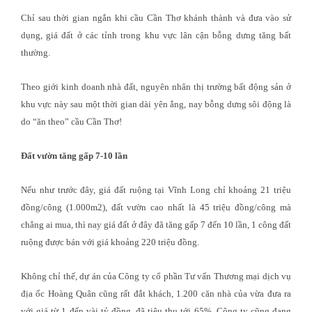
Chỉ sau thời gian ngắn khi cầu Cần Thơ khánh thành và đưa vào sử
dụng, giá đất ở các tỉnh trong khu vực lân cận bỗng dưng tăng bất
thường.
Theo giới kinh doanh nhà đất, nguyên nhân thị trường bất động sản ở
khu vực này sau một thời gian dài yên ắng, nay bỗng dưng sôi động là
do “ăn theo” cầu Cần Thơ!
Đất vườn tăng gấp 7-10 lần
Nếu như trước đây, giá đất ruộng tại Vĩnh Long chỉ khoảng 21 triệu
đồng/công (1.000m2), đất vườn cao nhất là 45 triệu đồng/công mà
chẳng ai mua, thì nay giá đất ở đây đã tăng gấp 7 đến 10 lần, 1 công đất
ruộng được bán với giá khoảng 220 triệu đồng.
Không chỉ thế, dự án của Công ty cổ phần Tư vấn Thương mại dịch vụ
địa ốc Hoàng Quân cũng rất đắt khách, 1.200 căn nhà của vừa đưa ra
với giá từ 1 đến vài tỷ đồng, đã tiêu thụ tới 65%. Công ty cũng đang