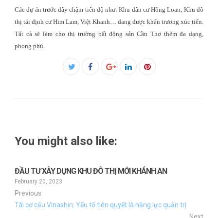
Các dự án trước đây chậm tiến độ như: Khu dân cư Hồng Loan, Khu đô
thị tái định cư Him Lam, Việt Khanh… đang được khẩn trương xúc tiến.
Tất cả sẽ làm cho thị trường bất động sản Cần Thơ thêm đa dạng,
phong phú.
Facebook
Twitter
Google+
LinkedIn
Pinterest
You might also like:
ĐẦU TƯ XÂY DỰNG KHU ĐÔ THỊ MỚI KHÁNH AN
February 20, 2023
Previous
Tái cơ cấu Vinashin: Yếu tố tiên quyết là năng lực quản trị
Next