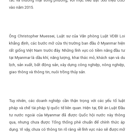
tác và thương mại song phương, với mục tiêu đạt 500 triệu USD
vào năm 2015.
Ông Christopher Muessei, Luật sư của Văn phòng Luật VDBI Loi
khẳng định, các bước mở cửa thị trường ban đầu ở Myanmar hiện
rất giống Việt Nam trước đây. Những lĩnh vực có tiềm năng đầu tư
tại Myanmar là dầu khí, năng lượng, khai thác mỏ, khách sạn và du
lịch, sản xuất, bất động sản, xây dựng công nghiệp, nông nghiệp,
giao thông và thông tin, nuôi trồng thủy sản.
Tuy nhiên, các doanh nghiệp cần thận trọng với các yếu tố luật
pháp và chế tài pháp lý quốc tế liên quan. Hiện tại, Đề án Luật Đầu
tư nước ngoài của Myanmar đã được Quốc hội nước này thông
qua, nhưng chưa được Tổng thống phê chuẩn để chính thức áp
dụng. Vì vậy, chưa có thông tin rõ ràng về lĩnh vực nào sẽ được mở