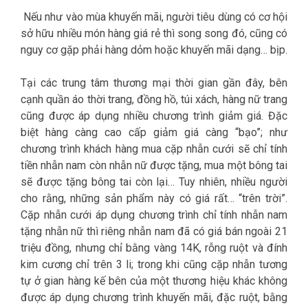
Nếu như vào mùa khuyến mãi, người tiêu dùng có cơ hội
sở hữu nhiều món hàng giá rẻ thì song song đó, cũng có
nguy cơ gặp phải hàng dỏm hoặc khuyến mãi dạng… bịp.
Tại các trung tâm thương mại thời gian gần đây, bên
cạnh quần áo thời trang, đồng hồ, túi xách, hàng nữ trang
cũng được áp dụng nhiều chương trình giảm giá. Đặc
biệt hàng càng cao cấp giảm giá càng “bạo”; như
chương trình khách hàng mua cặp nhẫn cưới sẽ chỉ tính
tiền nhẫn nam còn nhẫn nữ được tặng, mua một bông tai
sẽ được tặng bông tai còn lại… Tuy nhiên, nhiều người
cho rằng, những sản phẩm này có giá rất… “trên trời”.
Cặp nhẫn cưới áp dụng chương trình chỉ tính nhẫn nam
tặng nhẫn nữ thì riêng nhẫn nam đã có giá bán ngoài 21
triệu đồng, nhưng chỉ bằng vàng 14K, rỗng ruột và đính
kim cương chỉ trên 3 li; trong khi cũng cặp nhẫn tương
tự ở gian hàng kế bên của một thương hiệu khác không
được áp dụng chương trình khuyến mãi, đặc ruột, bằng