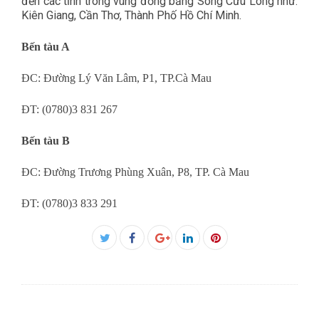
đến các tỉnh trong vùng đồng bằng Sông Cửu Long như:
Kiên Giang, Cần Thơ, Thành Phố Hồ Chí Minh.
Bến tàu A
ĐC: Đường Lý Văn Lâm, P1, TP.Cà Mau
ĐT: (0780)3 831 267
Bến tàu B
ĐC: Đường Trương Phùng Xuân, P8, TP. Cà Mau
ĐT: (0780)3 833 291
Facebook
Twitter
Google+
LinkedIn
Pinterest