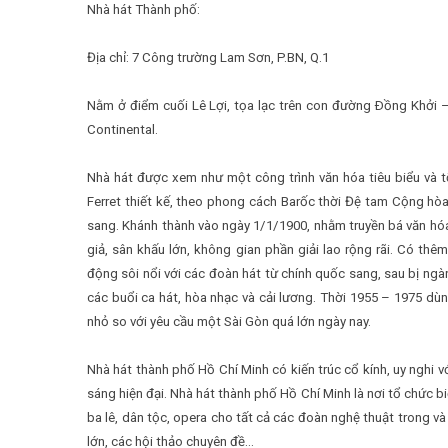
Nhà hát Thành phố:
Địa chỉ: 7 Công trường Lam Sơn, P.BN, Q.1
Nằm ở điểm cuối Lê Lợi, tọa lạc trên con đường Ðồng Khởi – 
Continental.
Nhà hát được xem như một công trình văn hóa tiêu biểu và t
Ferret thiết kế, theo phong cách Barốc thời Đệ tam Cộng hòa
sang. Khánh thành vào ngày 1/1/1900, nhằm truyền bá văn hóa
giả, sân khấu lớn, không gian phần giải lao rộng rãi. Có th
động sôi nổi với các đoàn hát từ chính quốc sang, sau bị ngà
các buổi ca hát, hòa nhạc và cải lương. Thời 1955 – 1975 dù
nhỏ so với yêu cầu một Sài Gòn quá lớn ngày nay.
Nhà hát thành phố Hồ Chí Minh có kiến trúc cổ kính, uy nghi vớ
sáng hiện đại. Nhà hát thành phố Hồ Chí Minh là nơi tổ chức bi
ba lê, dân tộc, opera cho tất cả các đoàn nghệ thuật trong và
lớn, các hội thảo chuyên đề…