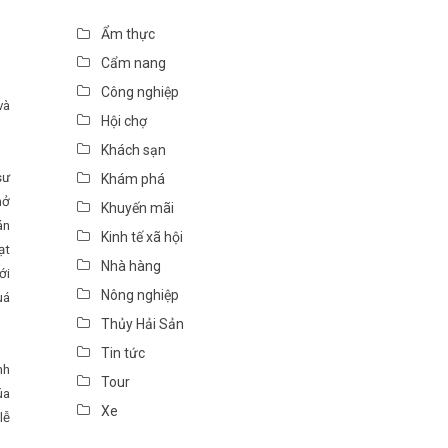
Ẩm thực
Cẩm nang
Công nghiệp
và
Hội chợ
Khách sạn
sư
Khám phá
hở
Khuyến mãi
án
Kinh tế xã hội
ạt
Nhà hàng
ới
Nông nghiệp
uá
Thủy Hải Sản
Tin tức
nh
Tour
úa
Xe
lễ