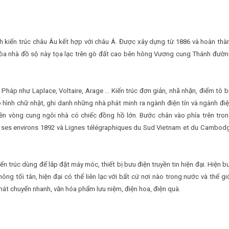
ch kiến trúc châu Âu kết hợp với châu Á. Được xây dựng từ 1886 và hoàn thà
, tòa nhà đồ sộ này tọa lạc trên gò đất cao bên hông Vương cung Thánh đườn
Pháp như Laplace, Voltaire, Arage … Kiến trúc đơn giản, nhã nhặn, điểm tô b
 hình chữ nhật, ghi danh những nhà phát minh ra ngành điện tín và ngành điệ
ên vòng cung ngôi nhà có chiếc đồng hồ lớn. Bước chân vào phía trên tron
et ses environs 1892 và Lignes télégraphiques du Sud Vietnam et du Cambod
n trúc dùng để lắp đặt máy móc, thiết bị bưu điện truyền tin hiện đại. Hiện b
ng tối tân, hiện đại có thể liên lạc với bất cứ nơi nào trong nước và thế giớ
hát chuyển nhanh, văn hóa phẩm lưu niệm, điện hoa, điện quà.