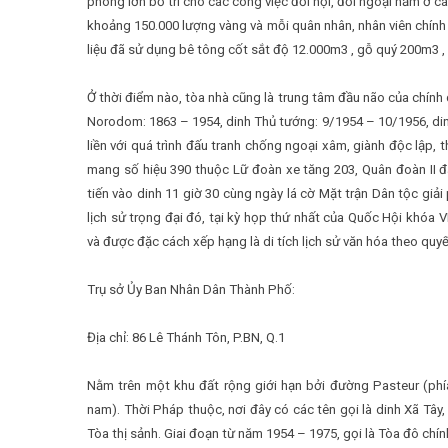
phòng lớn bố trí cho các công việc đối nội, đối ngoại nằm ở các
khoảng 150.000 lượng vàng và mỗi quân nhân, nhân viên chính 
liệu đã sử dụng bê tông cốt sắt độ 12.000m3 , gỗ quý 200m3 ,
Ở thời điểm nào, tòa nhà cũng là trung tâm đầu não của chính 
Norodom: 1863 – 1954, dinh Thủ tướng: 9/1954 – 10/1956, di
liền với quá trình đấu tranh chống ngoại xâm, giành độc lập,
mang số hiệu 390 thuộc Lữ đoàn xe tăng 203, Quân đoàn II đ
tiến vào dinh 11 giờ 30 cùng ngày lá cờ Mặt trận Dân tộc giả
lịch sử trọng đại đó, tại kỳ họp thứ nhất của Quốc Hội khóa
và được đặc cách xếp hạng là di tích lịch sử văn hóa theo qu
Trụ sở Ủy Ban Nhân Dân Thành Phố:
Địa chỉ: 86 Lê Thánh Tôn, P.BN, Q.1
Nằm trên một khu đất rộng giới hạn bởi đường Pasteur (phía
nam). Thời Pháp thuộc, nơi đây có các tên gọi là dinh Xã Tây,
Tòa thị sảnh. Giai đoạn từ năm 1954 – 1975, gọi là Tòa đô ch