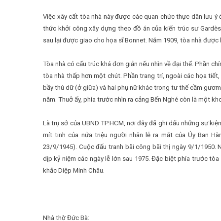
Việc xây cất tòa nhà này được các quan chức thực dân lưu 
thức khởi công xây dựng theo đồ án của kiến trúc sư Gardès. 
sau lại được giao cho họa sĩ Bonnet. Năm 1909, tòa nhà được 
Tòa nhà có cấu trúc khá đơn giản nếu nhìn về đại thể. Phần chín
tòa nhà thấp hơn một chút. Phần trang trí, ngoài các họa ti
bầy thú dữ (ở giữa) và hai phụ nữ khác trong tư thế cầm gươm (
năm. Thuở ấy, phía trước nhìn ra cảng Bến Nghé còn là một kh
Là trụ sở của UBND TP.HCM, nơi đây đã ghi dấu những sự kiện
mít tinh của nửa triệu người nhân lễ ra mắt của Ủy Ban H
23/9/1945). Cuộc đấu tranh bãi công bãi thị ngày 9/1/1950. 
dịp kỷ niệm các ngày lễ lớn sau 1975. Đặc biệt phía trước tòa
khắc Diệp Minh Châu.
Nhà thờ Đức Bà: