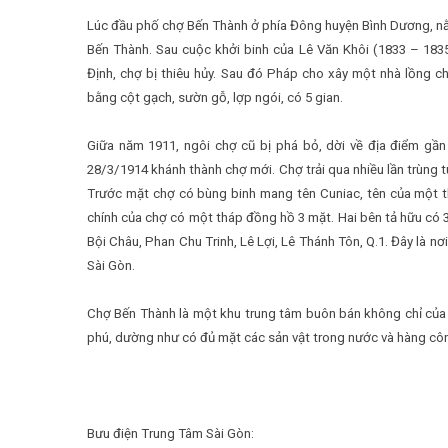
Lúc đầu phố chợ Bến Thành ở phía Đông huyện Bình Dương, nằm
Bến Thành. Sau cuộc khởi binh của Lê Văn Khôi (1833 – 183
Định, chợ bị thiêu hủy. Sau đó Pháp cho xây một nhà lồng ch
bằng cột gạch, sườn gỗ, lợp ngói, có 5 gian.
Giữa năm 1911, ngôi chợ cũ bị phá bỏ, dời về địa điểm gầ
28/3/1914 khánh thành chợ mới. Chợ trải qua nhiều lần trùng 
Trước mặt chợ có bùng binh mang tên Cuniac, tên của một thị
chính của chợ có một tháp đồng hồ 3 mặt. Hai bên tả hữu có 
Bội Châu, Phan Chu Trinh, Lê Lợi, Lê Thánh Tôn, Q.1. Đây là n
Sài Gòn.
Chợ Bến Thành là một khu trung tâm buôn bán không chỉ của
phú, dường như có đủ mặt các sản vật trong nước và hàng công
Bưu điện Trung Tâm Sài Gòn: