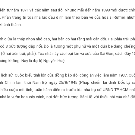
ý đến từ năm 1871 và các năm sau đó. Nhưng mãi đến năm 1898 mới được chí
Phần trang trí tòa nhà lúc đầu định làm theo bản vẽ của họa sĩ Ruffier, như
khánh thành.
h giữa là tháp nhọn nhô cao, hai bên có hai tầng mái cân đối. Hai phía trái, ph
ết, có 3 bức tượng đắp nổi. Đó là tượng một phụ nữ và một đứa bé đang chế n
ở hai bên trái, phải). Tòa nhà này vào loại lớn và xưa của Sài Gòn, cách đây 1
oảng không. Nay là đại lộ Nguyễn Huệ.
 lịch sử. Cuộc biểu tình lớn của đồng bào đòi công ăn việc làm năm 1937. Cu
ành Chính lâm thời Nam Bộ ngày 25/8/1945 (Pháp chiếm lại dinh Đốc Lý s
Nhiều cuộc mít tinh, tuần hành diễn ra trước tòa nhà trụ sở UBND TP.HCM nh
 nhà là vườn hoa cây cảnh, nơi đặt bức tượng Bác Hồ với thiếu nhi của nhà đi