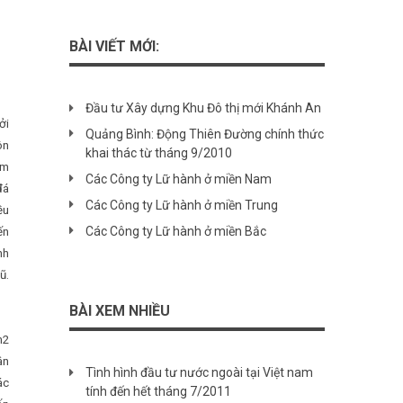
BÀI VIẾT MỚI:
Đầu tư Xây dựng Khu Đô thị mới Khánh An
ởi
Quảng Bình: Động Thiên Đường chính thức
ôn
khai thác từ tháng 9/2010
om
Các Công ty Lữ hành ở miền Nam
đá
Các Công ty Lữ hành ở miền Trung
ều
Các Công ty Lữ hành ở miền Bắc
ến
nh
ũ.
BÀI XEM NHIỀU
m2
ân
Tình hình đầu tư nước ngoài tại Việt nam
ác
tính đến hết tháng 7/2011