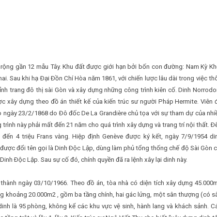
 rộng gần 12 mẫu Tây. Khu đất được giới hạn bởi bốn con đường: Nam Kỳ Kh
. Sau khi hạ Ðại Ðồn Chí Hòa năm 1861, với chiến lược lâu dài trong việc th
nh trang đô thị sài Gòn và xây dựng những công trình kiên cố. Dinh Norrod
c xây dựng theo đồ án thiết kế của kiến trúc sư người Pháp Hermite. Viên 
o ngày 23/2/1868 do Ðô đốc De La Grandière chủ tọa với sự tham dự của nhi
trình này phải mất đến 21 năm cho quá trình xây dựng và trang trí nội thất. Ð
 đến 4 triệu Frans vàng. Hiệp định Genève được ký kết, ngày 7/9/1954 di
ược đổi tên gọi là Dinh Ðộc Lập, dùng làm phủ tổng thống chế độ Sài Gòn c
inh Ðộc Lập. Sau sự cố đó, chính quyền đã ra lệnh xây lại dinh này.
thành ngày 03/10/1966. Theo đồ án, tòa nhà có diện tích xây dựng 45.000
ụng khoảng 20.000m2 , gồm ba tầng chính, hai gác lửng, một sân thượng (có s
inh là 95 phòng, không kể các khu vực vệ sinh, hành lang và khách sảnh. C