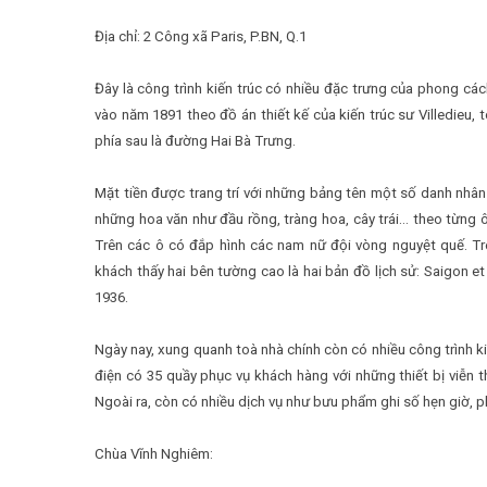
Địa chỉ: 2 Công xã Paris, P.BN, Q.1
Đây là công trình kiến trúc có nhiều đặc trưng của phong cá
vào năm 1891 theo đồ án thiết kế của kiến trúc sư Villedieu
phía sau là đường Hai Bà Trưng.
Mặt tiền được trang trí với những bảng tên một số danh nhân 
những hoa văn như đầu rồng, tràng hoa, cây trái… theo từng ô
Trên các ô có đắp hình các nam nữ đội vòng nguyệt quế. Tr
khách thấy hai bên tường cao là hai bản đồ lịch sử: Saigon 
1936.
Ngày nay, xung quanh toà nhà chính còn có nhiều công trình kiế
điện có 35 quầy phục vụ khách hàng với những thiết bị viễn thô
Ngoài ra, còn có nhiều dịch vụ như bưu phẩm ghi số hẹn giờ, p
Chùa Vĩnh Nghiêm: