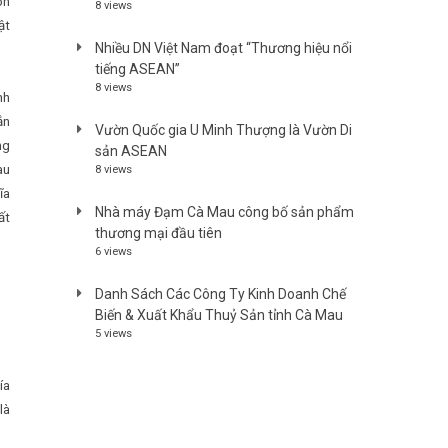
ốn
8 views
ật
Nhiều DN Việt Nam đoạt “Thương hiệu nổi
tiếng ASEAN”
8 views
nh
ắn
Vườn Quốc gia U Minh Thượng là Vườn Di
ng
sản ASEAN
au
8 views
ĩa
Nhà máy Đạm Cà Mau công bố sản phẩm
ất
thương mại đầu tiên
6 views
Danh Sách Các Công Ty Kinh Doanh Chế
Biến & Xuất Khẩu Thuỷ Sản tỉnh Cà Mau
5 views
ía
là