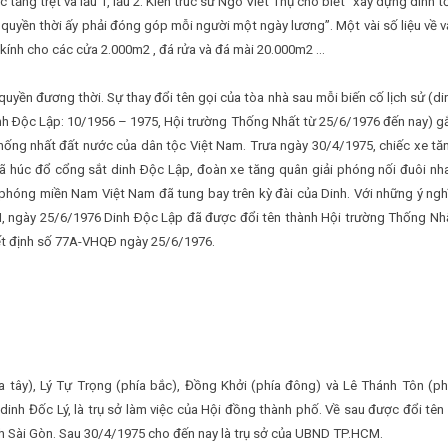
 tầng trệt và lầu 1, lầu 2. Kiến trúc sư Ngô Viết Thụ cho biết “xây dựng dinh t
quyền thời ấy phải đóng góp mỗi người một ngày lương”. Một vài số liệu về v
 kính cho các cửa 2.000m2 , đá rửa và đá mài 20.000m2 …
quyền đương thời. Sự thay đổi tên gọi của tòa nhà sau mỗi biến cố lịch sử (di
nh Ðộc Lập: 10/1956 – 1975, Hội trường Thống Nhất từ 25/6/1976 đến nay) g
 thống nhất đất nước của dân tộc Việt Nam. Trưa ngày 30/4/1975, chiếc xe tă
ã húc đổ cổng sắt dinh Ðộc Lập, đoàn xe tăng quân giải phóng nối đuôi nh
i phóng miền Nam Việt Nam đã tung bay trên kỳ đài của Dinh. Với những ý ngh
 VI, ngày 25/6/1976 Dinh Ðộc Lập đã được đổi tên thành Hội trường Thống Nh
yết định số 77A-VHQÐ ngày 25/6/1976.
 tây), Lý Tự Trọng (phía bắc), Đồng Khởi (phía đông) và Lê Thánh Tôn (ph
 dinh Đốc Lý, là trụ sở làm việc của Hội đồng thành phố. Về sau được đổi tên 
ính Sài Gòn. Sau 30/4/1975 cho đến nay là trụ sở của UBND TP.HCM.