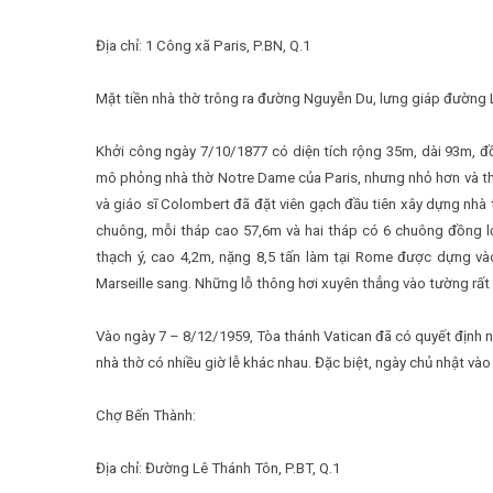
Địa chỉ: 1 Công xã Paris, P.BN, Q.1
Mặt tiền nhà thờ trông ra đường Nguyễn Du, lưng giáp đường 
Khởi công ngày 7/10/1877 có diện tích rộng 35m, dài 93m, đồ
mô phỏng nhà thờ Notre Dame của Paris, nhưng nhỏ hơn và thu
và giáo sĩ Colombert đã đặt viên gạch đầu tiên xây dựng nhà
chuông, mỗi tháp cao 57,6m và hai tháp có 6 chuông đồng 
thạch ý, cao 4,2m, nặng 8,5 tấn làm tại Rome được dựng v
Marseille sang. Những lỗ thông hơi xuyên thẳng vào tường rất
Vào ngày 7 – 8/12/1959, Tòa thánh Vatican đã có quyết định 
nhà thờ có nhiều giờ lễ khác nhau. Đặc biệt, ngày chủ nhật vào
Chợ Bến Thành:
Địa chỉ: Đường Lê Thánh Tôn, P.BT, Q.1