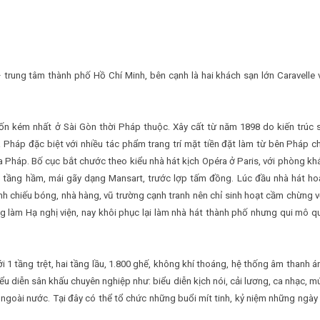
trung tâm thành phố Hồ Chí Minh, bên cạnh là hai khách sạn lớn Caravelle 
ốn kém nhất ở Sài Gòn thời Pháp thuộc. Xây cất từ năm 1898 do kiến trúc 
 Pháp đặc biệt với nhiều tác phẩm trang trí mặt tiền đặt làm từ bên Pháp c
 Pháp. Bố cục bắt chước theo kiểu nhà hát kịch Opéra ở Paris, với phòng kh
êm tầng hầm, mái gãy dạng Mansart, trước lợp tấm đồng. Lúc đầu nhà hát ho
nh chiếu bóng, nhà hàng, vũ trường cạnh tranh nên chỉ sinh hoạt cầm chừng v
ng làm Hạ nghị viện, nay khôi phục lại làm nhà hát thành phố nhưng qui mô q
i 1 tầng trệt, hai tầng lầu, 1.800 ghế, không khí thoáng, hệ thống âm thanh á
ểu diễn sân khấu chuyên nghiệp như: biểu diễn kịch nói, cải lương, ca nhạc, m
 ngoài nước. Tại đây có thể tổ chức những buổi mít tinh, kỷ niệm những ngày 