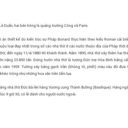
Lê Duẩn, hai bên hông là quảng trường Công xã Paris.
 án thiết kế do kiến trúc sư Pháp Bonard thực hiện theo kiểu Roman cải biê
ộc loại đẹp nhất trong số các nhà thờ ở các nước thuộc địa của Pháp thời 
 thờ, đến ngày 11/4/1880 thì khánh thành. Năm 1895, nhà thờ xây thêm hai th
lớn nặng 25.850 tấn. Ðứng trước nhà thờ là tượng Ðức mẹ Hòa Bình bằng c
ào năm 1959. Tường xây bằng gạch trần (không tô, phết) màu nâu đỏ đưa 
 khéo trông như những hoa văn trên tấm lụa.
nâng nhà thờ Đức Bà lên hàng Vương cung Thánh đường (Basilique). Hàng ngà
 lúc 9 giờ 30, có lễ dành cho người nước ngoài.