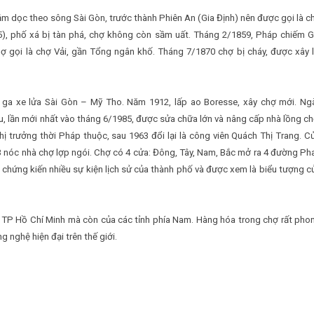
 dọc theo sông Sài Gòn, trước thành Phiên An (Gia Định) nên được gọi là c
5), phố xá bị tàn phá, chợ không còn sầm uất. Tháng 2/1859, Pháp chiếm G
ợ gọi là chợ Vải, gần Tổng ngân khố. Tháng 7/1870 chợ bị cháy, được xây l
n ga xe lửa Sài Gòn – Mỹ Tho. Năm 1912, lấp ao Boresse, xây chợ mới. Ng
tu, lần mới nhất vào tháng 6/1985, được sửa chữa lớn và nâng cấp nhà lồng ch
 trưởng thời Pháp thuộc, sau 1963 đổi lại là công viên Quách Thị Trang. C
3 nóc nhà chợ lợp ngói. Chợ có 4 cửa: Đông, Tây, Nam, Bắc mở ra 4 đường Ph
ơi chứng kiến nhiều sự kiện lịch sử của thành phố và được xem là biểu tượng c
 TP Hồ Chí Minh mà còn của các tỉnh phía Nam. Hàng hóa trong chợ rất pho
 nghệ hiện đại trên thế giới.