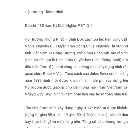
Hội trường Thống Nhất:
Địa chỉ: 135 Nam Kỳ Khởi Nghĩa, P.BT, Q.1
Hội trường Thống Nhất – Dinh Ðộc Lập tọa lạc trên vùng đất
Nghĩa, Nguyễn Du, Huyền Trân Công Chúa, Nguyễn Thị Minh Khai
tính Việt Nam và Ðông Dương, chính phủ Pháp bắt tay vào chỉ
(còn có tên gọi là Dinh Toàn Quyền hay Dinh Thống Soái) đượ
đầu tiên được đặt khởi công cho công trình xây dựng dinh và
quan chức Pháp – Việt. Theo sách của Jules Boissère thì công 
năm 1889 dinh mới được khánh thành, chi phí xây dựng lên
Norrodom được giao lại cho chính phủ miền Nam Việt Nam và đ
Ngày 27/2/1962, dinh bị ném bom làm sập hoàn toàn phía trái D
Tòa nhà được khởi xây dựng ngày 01/7/1962 và được khánh 
(rộng 21 gian 85m, sâu 19 gian 80m). Diện tích mặt sàn sử d
bay trực thăng) và một tầng nền. Tổng số các phòng trong d