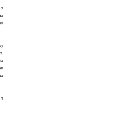
hợ
ia
ại
ày
ợ.
ửa
an
ủa
ng