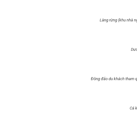
Làng rừng (khu nhà ng
Dướ
Đông đảo du khách tham qu
Cá 