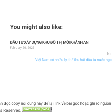
You might also like:
ĐẦU TƯ XÂY DỰNG KHU ĐÔ THỊ MỚI KHÁNH AN
February 20, 2023
Ne
Việt Nam có nhiều lợi thế thu hút đầu tư nước ngo
đọc copy nội dung hãy để lại link về bài gốc hoặc ghi rõ nguồn c
hts Reserved.