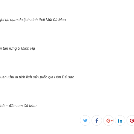
hỉ tại cụm du lịch sinh thái Mũi Cà Mau
i tán rừng U Minh Hạ
an Khu di tích lịch sử Quốc gia Hòn Đá Bạc
khô – đặc sản Cà Mau
Facebook
Twitter
Google+
Linked
P