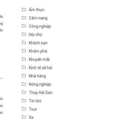
Ẩm thực
du
Cẩm nang
ng
Công nghiệp
ìn
Hội chợ
Khách sạn
Khám phá
Khuyến mãi
Kinh tế xã hội
Nhà hàng
 –
Nông nghiệp
Thủy Hải Sản
ền
Tin tức
âu
Tour
ục
Xe