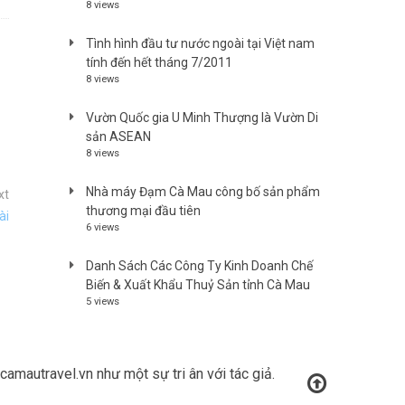
8 views
Tình hình đầu tư nước ngoài tại Việt nam
tính đến hết tháng 7/2011
8 views
Vườn Quốc gia U Minh Thượng là Vườn Di
sản ASEAN
8 views
Nhà máy Đạm Cà Mau công bố sản phẩm
xt
thương mại đầu tiên
ài
6 views
Danh Sách Các Công Ty Kinh Doanh Chế
Biến & Xuất Khẩu Thuỷ Sản tỉnh Cà Mau
5 views
amautravel.vn như một sự tri ân với tác giả.