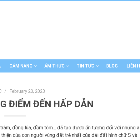
Á
CẨM NANG
ẨM THỰC
TIN TỨC
BLOG
LIÊN 
C
February 20, 2023
G ĐIỂM ĐẾN HẤP DẪN
 tràm, đồng lúa, đầm tôm… đã tạo được ấn tượng đối với những a
thiện của con người vùng đất trẻ nhất của dải đất hình chữ S và