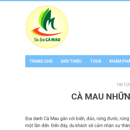
TRANG CHỦ
GIỚI THIỆU
TOUR
KHÁM PH
TIN TỨ
CÀ MAU NHỮN
Địa danh Cà Mau gắn với biển, đảo, rừng đước, rừng
một lần đến. Đến đây, du khách sẽ cảm nhận sự thân 