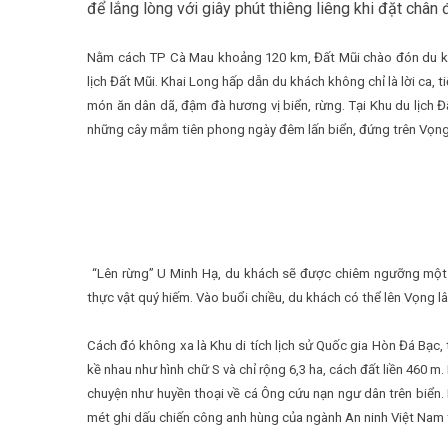
để lắng lòng với giây phút thiêng liêng khi đặt ch
Nằm cách TP Cà Mau khoảng 120 km, Đất Mũi chào đón du khách
lịch Đất Mũi. Khai Long hấp dẫn du khách không chỉ là lời ca,
món ăn dân dã, đậm đà hương vị biển, rừng. Tại Khu du lịch 
những cây mắm tiên phong ngày đêm lấn biển, đứng trên Vọng
“Lên rừng” U Minh Hạ, du khách sẽ được chiêm ngưỡng một 
thực vật quý hiếm. Vào buổi chiều, du khách có thể lên Vọng 
Cách đó không xa là Khu di tích lịch sử Quốc gia Hòn Đá Bạc,
kề nhau như hình chữ S và chỉ rộng 6,3 ha, cách đất liền 460 m
chuyện như huyền thoại về cá Ông cứu nạn ngư dân trên biển
mét ghi dấu chiến công anh hùng của ngành An ninh Việt Na