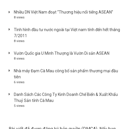
Nhiều DN Việt Nam đoạt “Thương hiệu nổi tiếng ASEAN”
8 views
Tình hình đầu tư nước ngoài tại Việt nam tính đến hết tháng
7/2011
8 views
Vườn Quốc gia U Minh Thượng là Vườn Di sản ASEAN
8 views
Nhà máy Đạm Cà Mau công bố sản phẩm thương mại đầu
tiên
6 views
Danh Sách Các Công Ty Kinh Doanh Chế Biến & Xuất Khẩu
Thuỷ Sản tỉnh Cà Mau
5 views
Bài viết đã được đăng ký bản quyền (DMCA). Nếu bạn