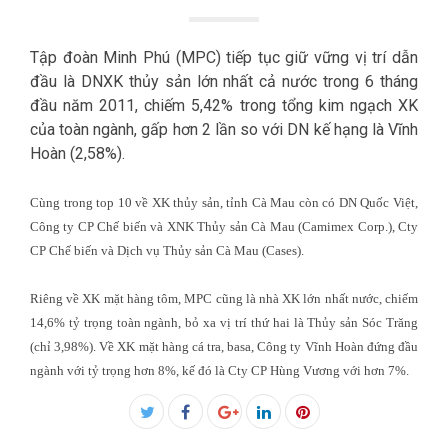
Tập đoàn Minh Phú (MPC) tiếp tục giữ vững vị trí dẫn
đầu là DNXK thủy sản lớn nhất cả nước trong 6 tháng
đầu năm 2011, chiếm 5,42% trong tổng kim ngạch XK
của toàn ngành, gấp hơn 2 lần so với DN kế hạng là Vĩnh
Hoàn (2,58%).
Cùng trong top 10 về XK thủy sản, tỉnh Cà Mau còn có DN Quốc Việt,
Công ty CP Chế biến và XNK Thủy sản Cà Mau (Camimex Corp.), Cty
CP Chế biến và Dịch vụ Thủy sản Cà Mau (Cases).
Riêng về XK mặt hàng tôm, MPC cũng là nhà XK lớn nhất nước, chiếm
14,6% tỷ trọng toàn ngành, bỏ xa vị trí thứ hai là Thủy sản Sóc Trăng
(chỉ 3,98%). Về XK mặt hàng cá tra, basa, Công ty Vĩnh Hoàn đứng đầu
ngành với tỷ trọng hơn 8%, kế đó là Cty CP Hùng Vương với hơn 7%.
Facebook
Twitter
Google+
LinkedIn
Pinterest